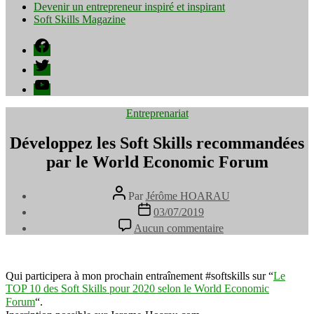
Devenir un entrepreneur inspiré et inspirant
Soft Skills Magazine
Facebook
Twitter
YouTube
Catégories
Entreprenariat
Développez les Soft Skills recommandées
par le World Economic Forum
Auteur
Par
Jérôme HOARAU
de
Date
03/07/2019
l’article
de
sur
Aucun commentaire
l’article
Développez
les
Soft
Skills
Qui participera à mon prochain entraînement #softskills sur “
Le
recommandées
TOP 10 des Soft Skills pour 2020 selon le World Economic
par
Forum
“.⠀
le