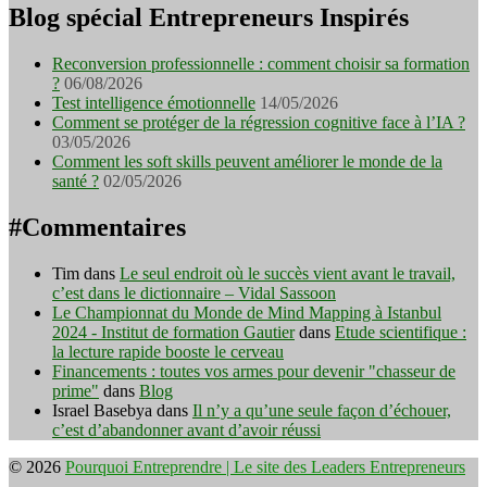
Blog spécial Entrepreneurs Inspirés
Reconversion professionnelle : comment choisir sa formation
?
06/08/2026
Test intelligence émotionnelle
14/05/2026
Comment se protéger de la régression cognitive face à l’IA ?
03/05/2026
Comment les soft skills peuvent améliorer le monde de la
santé ?
02/05/2026
#Commentaires
Tim
dans
Le seul endroit où le succès vient avant le travail,
c’est dans le dictionnaire – Vidal Sassoon
Le Championnat du Monde de Mind Mapping à Istanbul
2024 - Institut de formation Gautier
dans
Etude scientifique :
la lecture rapide booste le cerveau
Financements : toutes vos armes pour devenir "chasseur de
prime"
dans
Blog
Israel Basebya
dans
Il n’y a qu’une seule façon d’échouer,
c’est d’abandonner avant d’avoir réussi
© 2026
Pourquoi Entreprendre | Le site des Leaders Entrepreneurs