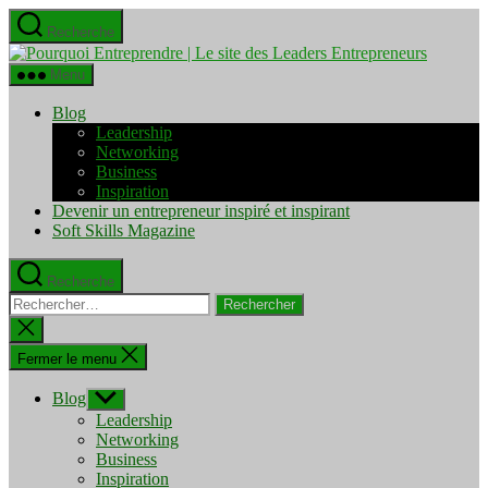
Aller
Recherche
au
Pourquo
contenu
Entrepre
Menu
|
Le
Blog
site
Leadership
des
Networking
Leaders
Business
Entrepre
Inspiration
Devenir un entrepreneur inspiré et inspirant
Soft Skills Magazine
Recherche
Rechercher :
Fermer
la
recherche
Fermer le menu
Blog
Afficher
le
Leadership
sous-
Networking
menu
Business
Inspiration