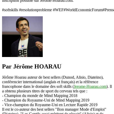
Inscription possible sur Jerome-Hoarau.com.⠀
World
⠀
Economic
#softskills #resolutionprobleme #WEF#WorldEconomicForum#Prenseecr
Forum
Par Jérôme HOARAU
Jérôme Hoarau auteur de best sellers (Dunod, Alisio, Diateino),
conférencier international (anglais et français) et la référence
francophone dans le domaine des soft skills (
Jerome-Hoarau.com
). Il
a obtenu plusieurs titres de sport du cerveau tels que :
- Champion du monde de Mind Mapping 2018
- Champion du Royaume-Uni de Mind Mapping 2019
- Vice-champion du Royaume-Uni en Lecture Rapide 2019
Il est le co-auteur des best sellers "Bon manager Mode d'Emploi"
(Diateino), "Les Gentils aussi méritent de réussir" (Alisio) et de