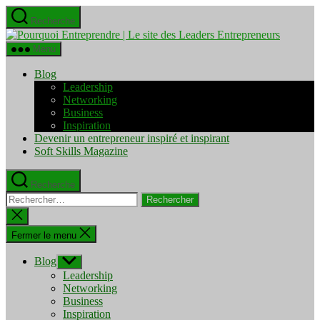
Aller
Recherche
au
Pourquo
contenu
Entrepre
Menu
|
Le
Blog
site
Leadership
des
Networking
Leaders
Business
Entrepre
Inspiration
Devenir un entrepreneur inspiré et inspirant
Soft Skills Magazine
Recherche
Rechercher :
Fermer
la
recherche
Fermer le menu
Blog
Afficher
le
Leadership
sous-
Networking
menu
Business
Inspiration