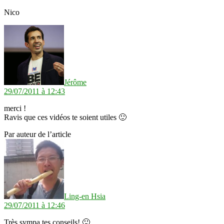
Nico
dit :
Jérôme
29/07/2011 à 12:43
merci !
Ravis que ces vidéos te soient utiles 🙂
Par auteur de l’article
dit :
Ling-en Hsia
29/07/2011 à 12:46
Très sympa tes conseils! 🙂