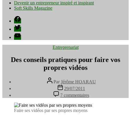
Devenir un entrepreneur inspiré et inspirant
Soft Skills Magazine
Facebook
Twitter
YouTube
Catégories
Entreprenariat
Des conseils pratiques pour faire vos
propres vidéos
Auteur
Par
Jérôme HOARAU
de
Date
29/07/2011
l’article
de
sur
7 commentaires
l’article
Des
conseils
pratiques
Faire ses vidéos par ses propres moyens
pour
faire
vos
propres