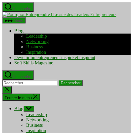
Aller
Recherche
au
Pourquo
contenu
Entrepre
Menu
|
Le
Blog
site
Leadership
des
Networking
Leaders
Business
Entrepre
Inspiration
Devenir un entrepreneur inspiré et inspirant
Soft Skills Magazine
Recherche
Rechercher :
Fermer
la
recherche
Fermer le menu
Blog
Afficher
le
Leadership
sous-
Networking
menu
Business
Inspiration