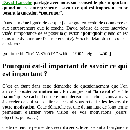
et
David Laroche
partage avec nous son conseil le plus important
le
quand on est entrepreneur : savoir ce qui est important en se
bâton
posant la question “pourquoi”.
de
Dans la même lignée de ce que j’enseigne en école de commerce et
votre
aux entrepreneurs que je coache, David précise de cette interview
action
vidéo l’importance de se poser la question “
pourquoi
:
” quand on est
dans une dynamique d’entrepreneur(e). Voici le détail de son conseil
un
en vidéo :
conseil
de
[youtube id=”bxCV-S5o5TA” width=”700″ height=”450″]
David
Laroche
Pourquoi est-il important de savoir ce qui
est important ?
C’est en étant dans cette démarche de questionnement que l’on
arrive à booster sa
motivation
. En comprenant “
la carotte
” et “
le
bâton
” qui se cachent derrière toute décision ou action, vous arrivez
à déceler ce qui vous attire et ce qui vous retient :
les leviers de
votre motivation
. Cette démarche est une dynamique de long terme
permettant d’affiner votre vision de vos motivations (désirs,
objectifs, peurs, …).
Cette démarche permet de
créer du sens,
le sens étant à l’origine de