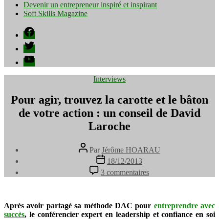
Devenir un entrepreneur inspiré et inspirant
Soft Skills Magazine
Facebook
Twitter
YouTube
Catégories
Interviews
Pour agir, trouvez la carotte et le bâton
de votre action : un conseil de David
Laroche
Auteur
Par
Jérôme HOARAU
de
Date
18/12/2013
l’article
de
sur
3 commentaires
l’article
Pour
agir,
trouvez
la
Après avoir partagé sa méthode DAC pour
entreprendre avec
carotte
succès
, le conférencier expert en leadership et confiance en soi