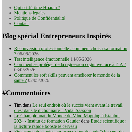
Qui est Jérôme Hoarau ?
Mentions légales
Politique de Confidentialité
Contact
Blog spécial Entrepreneurs Inspirés
Reconversion professionnelle : comment choisir sa formation
?
06/08/2026
Test intelligence émotionnelle
14/05/2026
Comment se protéger de la régression cognitive face à l’IA ?
03/05/2026
Comment les soft skills peuvent améliorer le monde de la
santé ?
02/05/2026
#Commentaires
Tim
dans
Le seul endroit où le succès vient avant le travail,
c’est dans le dictionnaire – Vidal Sassoon
Le Championnat du Monde de Mind Mapping à Istanbul
2024 - Institut de formation Gautier
dans
Etude scientifique :
la lecture rapide booste le cerveau
Financements : toutes vos armes pour devenir "chasseur de