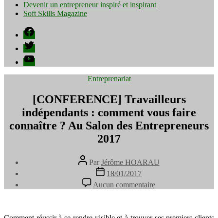
Devenir un entrepreneur inspiré et inspirant
Soft Skills Magazine
Facebook
Twitter
YouTube
Catégories
Entreprenariat
[CONFERENCE] Travailleurs
indépendants : comment vous faire
connaître ? Au Salon des Entrepreneurs
2017
Auteur
Par
Jérôme HOARAU
de
Date
18/01/2017
l’article
de
sur
Aucun commentaire
l’article
[CONFERENCE]
Travailleurs
indépendants
:
Comment réussir à se rendre visible et à trouver ses premiers clients