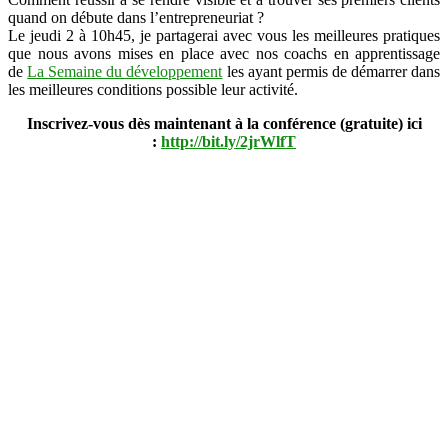
comment
quand on débute dans l’entrepreneuriat ?
vous
Le jeudi 2 à 10h45, je partagerai avec vous les meilleures pratiques
faire
que nous avons mises en place avec nos coachs en apprentissage
connaître
de
La Semaine du développement
les ayant permis de démarrer dans
?
les meilleures conditions possible leur activité.
Au
Inscrivez-vous dès maintenant à la conférence (gratuite) ici
Salon
:
http://bit.ly/2jrWlfT
des
Entrepreneurs
2017