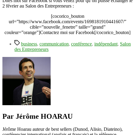
Dites moi sur Facebook si vous venez pour qu’on puisse échanger le
2 février au Salon des Entrepreneurs :
[cocorico_bouton
url=”https://www.facebook.com/events/1698181910441607/”
cible=”nouvelle_fenetre” taille=”grand”
couleur=”orange”]Contactez moi sur Facebook[/cocorico_bouton]
Étiquettes
business
,
communication
,
conférence
,
indépendant
,
Salon
des Entrepreneurs
Par Jérôme HOARAU
Jérôme Hoarau auteur de best sellers (Dunod, Alisio, Diateino),
conférencier international (anglais et français) et la référence