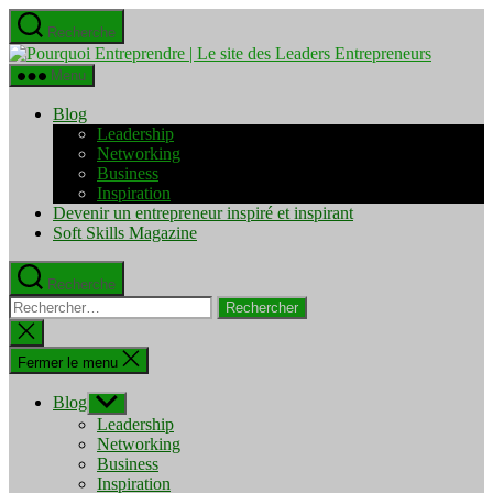
Aller
Recherche
au
Pourquo
contenu
Entrepre
Menu
|
Le
Blog
site
Leadership
des
Networking
Leaders
Business
Entrepre
Inspiration
Devenir un entrepreneur inspiré et inspirant
Soft Skills Magazine
Recherche
Rechercher :
Fermer
la
recherche
Fermer le menu
Blog
Afficher
le
Leadership
sous-
Networking
menu
Business
Inspiration