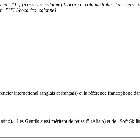
nner=”1″] [/cocorico_colonne] [cocorico_colonne taille=”un_tiers” 
er=”3″] [/cocorico_colonne]
ncier international (anglais et français) et la référence francophone dan
eino), "Les Gentils aussi méritent de réussir" (Alisio) et de "Soft Skill