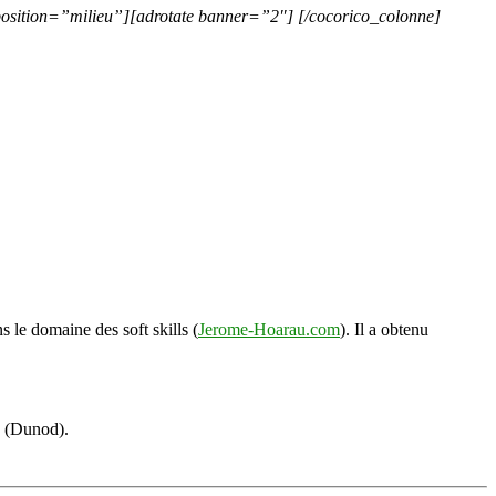
position=”milieu”][adrotate banner=”2″] [/cocorico_colonne]
s le domaine des soft skills (
Jerome-Hoarau.com
). Il a obtenu
s (Dunod).