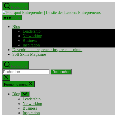
Aller
Recherche
au
Pourquo
contenu
Entrepre
Menu
|
Le
Blog
site
Leadership
des
Networking
Leaders
Business
Entrepre
Inspiration
Devenir un entrepreneur inspiré et inspirant
Soft Skills Magazine
Recherche
Rechercher :
Fermer
la
recherche
Fermer le menu
Blog
Afficher
le
Leadership
sous-
Networking
menu
Business
Inspiration