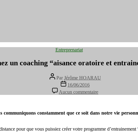
Catégories
Entreprenariat
z un coaching “aisance oratoire et entraine
Auteur
Par
Jérôme HOARAU
de
Date
16/06/2016
l’article
de
sur
Aucun commentaire
l’article
[Concours]
Gagnez
un
coaching
s communiquons constamment que ce soit dans notre vie personnell
“aisance
oratoire
distance pour que vous puissiez créer votre programme d’entrainement “s
et
entrainement