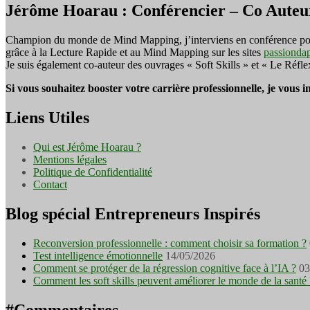
Jérôme Hoarau : Conférencier – Co Auteu
Champion du monde de Mind Mapping, j’interviens en conférence pour f
grâce à la Lecture Rapide et au Mind Mapping sur les sites
passionda
Je suis également co-auteur des ouvrages « Soft Skills » et « Le Réfl
Si vous souhaitez booster votre carrière professionnelle, je vous 
Liens Utiles
Qui est Jérôme Hoarau ?
Mentions légales
Politique de Confidentialité
Contact
Blog spécial Entrepreneurs Inspirés
Reconversion professionnelle : comment choisir sa formation ?
Test intelligence émotionnelle
14/05/2026
Comment se protéger de la régression cognitive face à l’IA ?
03
Comment les soft skills peuvent améliorer le monde de la santé 
#Commentaires