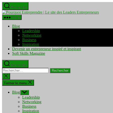
Aller
Recherche
au
Pourquo
contenu
Entrepre
Menu
|
Le
Blog
site
Leadership
des
Networking
Leaders
Business
Entrepre
Inspiration
Devenir un entrepreneur inspiré et inspirant
Soft Skills Magazine
Recherche
Rechercher :
Fermer
la
recherche
Fermer le menu
Blog
Afficher
le
Leadership
sous-
Networking
menu
Business
Inspiration