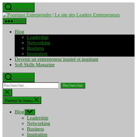
Aller
Recherche
au
Pourquo
contenu
Entrepre
Menu
|
Le
Blog
site
Leadership
des
Networking
Leaders
Business
Entrepre
Inspiration
Devenir un entrepreneur inspiré et inspirant
Soft Skills Magazine
Recherche
Rechercher :
Fermer
la
recherche
Fermer le menu
Blog
Afficher
le
Leadership
sous-
Networking
menu
Business
Inspiration