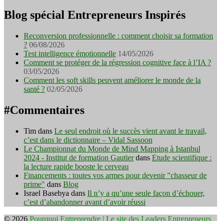
Blog spécial Entrepreneurs Inspirés
Reconversion professionnelle : comment choisir sa formation
?
06/08/2026
Test intelligence émotionnelle
14/05/2026
Comment se protéger de la régression cognitive face à l’IA ?
03/05/2026
Comment les soft skills peuvent améliorer le monde de la
santé ?
02/05/2026
#Commentaires
Tim
dans
Le seul endroit où le succès vient avant le travail,
c’est dans le dictionnaire – Vidal Sassoon
Le Championnat du Monde de Mind Mapping à Istanbul
2024 - Institut de formation Gautier
dans
Etude scientifique :
la lecture rapide booste le cerveau
Financements : toutes vos armes pour devenir "chasseur de
prime"
dans
Blog
Israel Basebya
dans
Il n’y a qu’une seule façon d’échouer,
c’est d’abandonner avant d’avoir réussi
© 2026
Pourquoi Entreprendre | Le site des Leaders Entrepreneurs