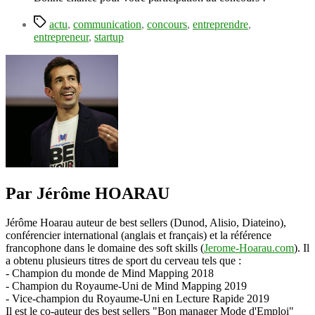
Étiquettes
actu
,
communication
,
concours
,
entreprendre
,
entrepreneur
,
startup
Par Jérôme HOARAU
Jérôme Hoarau auteur de best sellers (Dunod, Alisio, Diateino),
conférencier international (anglais et français) et la référence
francophone dans le domaine des soft skills (
Jerome-Hoarau.com
). Il
a obtenu plusieurs titres de sport du cerveau tels que :
- Champion du monde de Mind Mapping 2018
- Champion du Royaume-Uni de Mind Mapping 2019
- Vice-champion du Royaume-Uni en Lecture Rapide 2019
Il est le co-auteur des best sellers "Bon manager Mode d'Emploi"