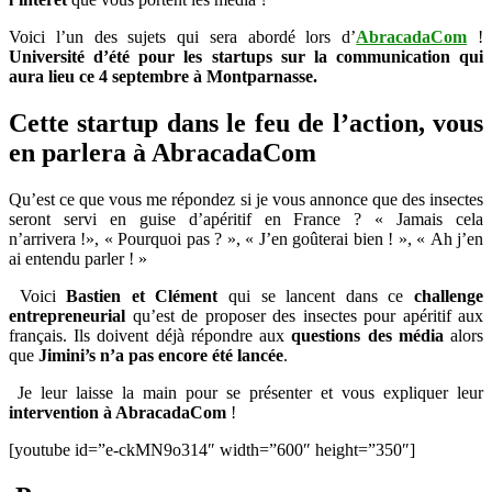
Voici l’un des sujets qui sera abordé lors d’
AbracadaCom
!
Université d’été pour les startups sur la communication qui
aura lieu ce 4 septembre à Montparnasse.
Cette startup dans le feu de l’action, vous
en parlera à AbracadaCom
Qu’est ce que vous me répondez si je vous annonce que des insectes
seront servi en guise d’apéritif en France ? « Jamais cela
n’arrivera !», « Pourquoi pas ? », « J’en goûterai bien ! », « Ah j’en
ai entendu parler ! »
Voici
Bastien et Clément
qui se lancent dans ce
challenge
entrepreneurial
qu’est de proposer des insectes pour apéritif aux
français. Ils doivent déjà répondre aux
questions des média
alors
que
Jimini’s n’a pas encore été lancée
.
Je leur laisse la main pour se présenter et vous expliquer leur
intervention à AbracadaCom
!
[youtube id=”e-ckMN9o314″ width=”600″ height=”350″]