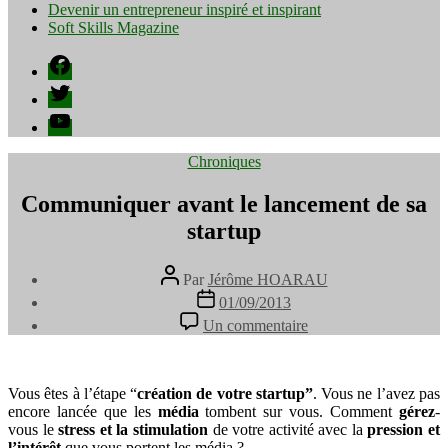
Devenir un entrepreneur inspiré et inspirant
Soft Skills Magazine
Facebook
Twitter
YouTube
Catégories
Chroniques
Communiquer avant le lancement de sa
startup
Auteur
Par
Jérôme HOARAU
de
Date
01/09/2013
l’article
de
sur
Un commentaire
l’article
Communiquer
avant
le
lancement
Vous êtes à l’étape “
création de votre startup”
. Vous ne l’avez pas
de
encore lancée que les
média
tombent sur vous. Comment
gérez
-
sa
vous le
stress et la stimulation
de votre activité avec la
pression et
startup
l’intérêt
que vous portent les média ?