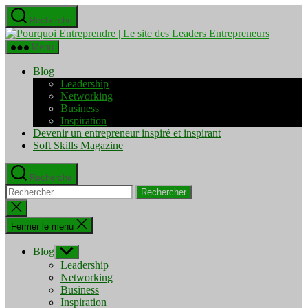
Aller
Recherche
au
Pourquo
contenu
Entrepre
Menu
|
Le
Blog
site
Leadership
des
Networking
Leaders
Business
Entrepre
Inspiration
Devenir un entrepreneur inspiré et inspirant
Soft Skills Magazine
Recherche
Rechercher :
Fermer
la
recherche
Fermer le menu
Blog
Afficher
le
Leadership
sous-
Networking
menu
Business
Inspiration