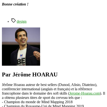
Bonne création !
Étiquettes
design
Par Jérôme HOARAU
Jérôme Hoarau auteur de best sellers (Dunod, Alisio, Diateino),
conférencier international (anglais et français) et la référence
francophone dans le domaine des soft skills (
Jerome-Hoarau.com
). Il
a obtenu plusieurs titres de sport du cerveau tels que :
- Champion du monde de Mind Mapping 2018
- Champion du Royaume-Uni de Mind Mapping 2019