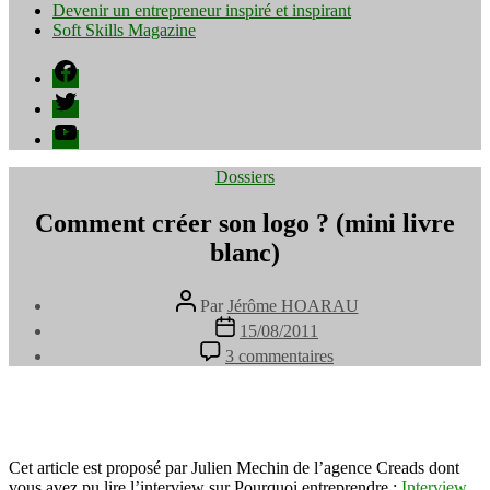
Devenir un entrepreneur inspiré et inspirant
Soft Skills Magazine
Facebook
Twitter
YouTube
Catégories
Dossiers
Comment créer son logo ? (mini livre
blanc)
Auteur
Par
Jérôme HOARAU
de
Date
15/08/2011
l’article
de
sur
3 commentaires
l’article
Comment
créer
son
logo
?
Cet article est proposé par Julien Mechin de l’agence Creads dont
(mini
vous avez pu lire l’interview sur Pourquoi entreprendre :
livre
Interview