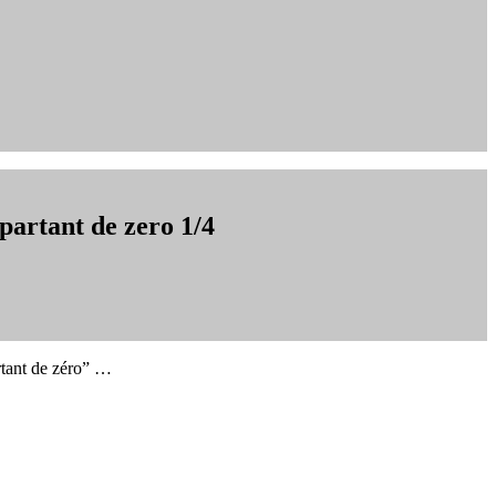
partant de zero 1/4
rtant de zéro” …