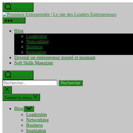
Aller
Recherche
au
Pourquo
contenu
Entrepre
Menu
|
Le
Blog
site
Leadership
des
Networking
Leaders
Business
Entrepre
Inspiration
Devenir un entrepreneur inspiré et inspirant
Soft Skills Magazine
Recherche
Rechercher :
Fermer
la
recherche
Fermer le menu
Blog
Afficher
le
Leadership
sous-
Networking
menu
Business
Inspiration