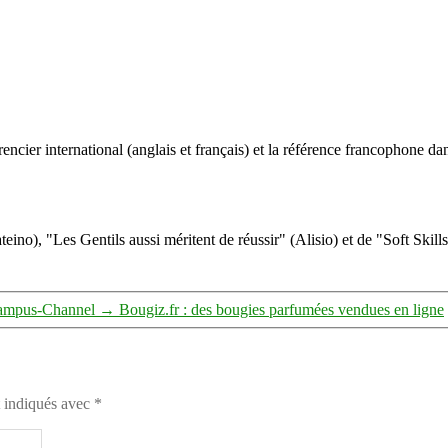
entreprendre
en
partant
de
zero
1/4
ncier international (anglais et français) et la référence francophone dan
eino), "Les Gentils aussi méritent de réussir" (Alisio) et de "Soft Skill
 Campus-Channel
→
Bougiz.fr : des bougies parfumées vendues en ligne
t indiqués avec
*