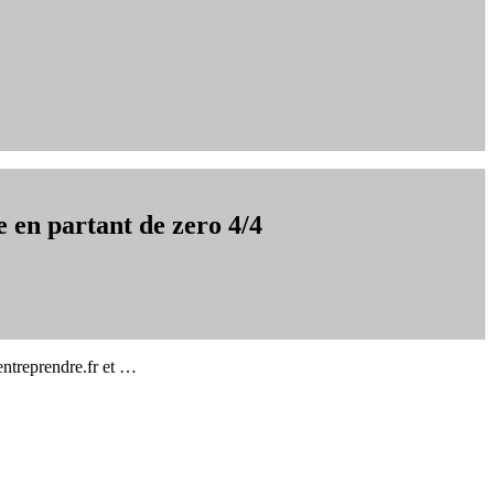
 en partant de zero 4/4
entreprendre.fr et …