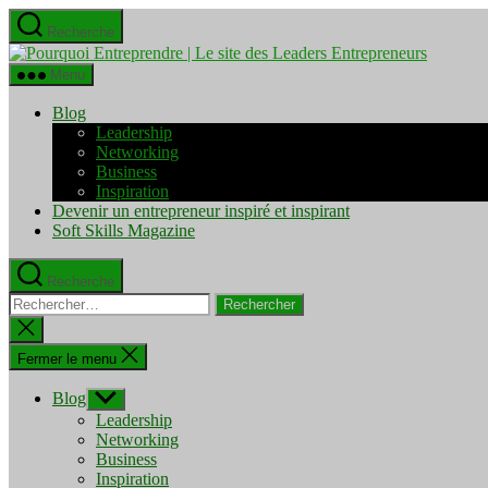
Aller
Recherche
au
Pourquo
contenu
Entrepre
Menu
|
Le
Blog
site
Leadership
des
Networking
Leaders
Business
Entrepre
Inspiration
Devenir un entrepreneur inspiré et inspirant
Soft Skills Magazine
Recherche
Rechercher :
Fermer
la
recherche
Fermer le menu
Blog
Afficher
le
Leadership
sous-
Networking
menu
Business
Inspiration