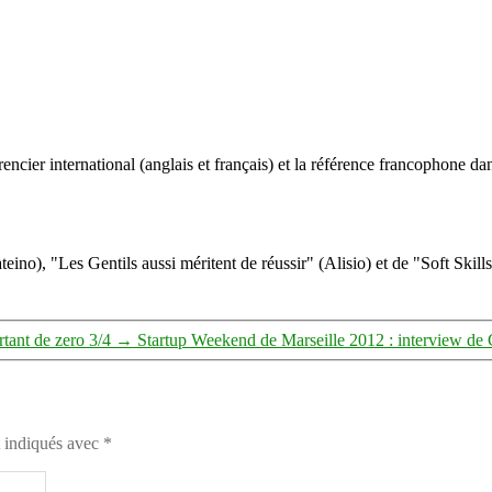
entreprendre
en
partant
de
zero
4/4
ncier international (anglais et français) et la référence francophone dan
eino), "Les Gentils aussi méritent de réussir" (Alisio) et de "Soft Skill
tant de zero 3/4
→
Startup Weekend de Marseille 2012 : interview de 
t indiqués avec
*