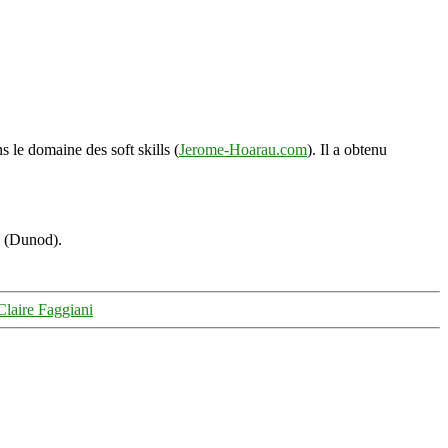
s le domaine des soft skills (
Jerome-Hoarau.com
). Il a obtenu
s (Dunod).
Claire Faggiani