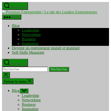
Aller
Recherche
au
Pourquo
contenu
Entrepre
Menu
|
Le
Blog
site
Leadership
des
Networking
Leaders
Business
Entrepre
Inspiration
Devenir un entrepreneur inspiré et inspirant
Soft Skills Magazine
Recherche
Rechercher :
Fermer
la
recherche
Fermer le menu
Blog
Afficher
le
Leadership
sous-
Networking
menu
Business
Inspiration