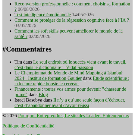
Reconversion professionnelle : comment choisir sa formation
?
06/08/2026
Test intelligence émotionnelle
14/05/2026
Comment se protéger de la régression cognitive face à l’IA ?
03/05/2026
Comment les soft skills peuvent améliorer le monde de la
santé ?
02/05/2026
#Commentaires
Tim
dans
Le seul endroit où le succès vient avant le travail,
c’est dans le dictionnaire – Vidal Sassoon
Le Championnat du Monde de Mind Mapping à Istanbul
2024 - Institut de formation Gautier
dans
Etude scientifique :
la lecture rapide booste le cerveau
Financements : toutes vos armes pour devenir "chasseur de
prime"
dans
Blog
Israel Basebya
dans
Il n’y a qu’une seule façon d’échouer,
c’est d’abandonner avant d’avoir réussi
© 2026
Pourquoi Entreprendre | Le site des Leaders Entrepreneurs
Politique de Confidentialité