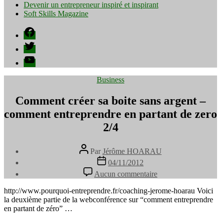
Devenir un entrepreneur inspiré et inspirant
Soft Skills Magazine
Facebook
Twitter
YouTube
Catégories
Business
Comment créer sa boite sans argent –
comment entreprendre en partant de zero
2/4
Auteur
Par
Jérôme HOARAU
de
Date
04/11/2012
l’article
de
sur
Aucun commentaire
l’article
Comment
créer
http://www.pourquoi-entreprendre.fr/coaching-jerome-hoarau Voici
sa
la deuxième partie de la webconférence sur “comment entreprendre
boite
en partant de zéro” …
sans