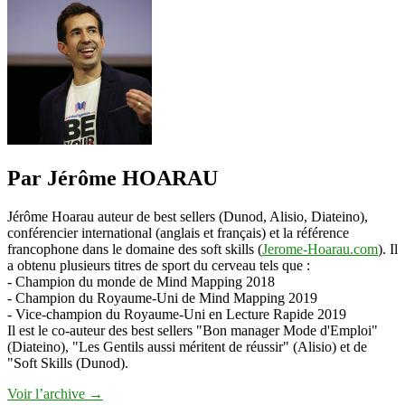
argent
–
comment
entreprendre
en
partant
de
zero
2/4
Par Jérôme HOARAU
Jérôme Hoarau auteur de best sellers (Dunod, Alisio, Diateino),
conférencier international (anglais et français) et la référence
francophone dans le domaine des soft skills (
Jerome-Hoarau.com
). Il
a obtenu plusieurs titres de sport du cerveau tels que :
- Champion du monde de Mind Mapping 2018
- Champion du Royaume-Uni de Mind Mapping 2019
- Vice-champion du Royaume-Uni en Lecture Rapide 2019
Il est le co-auteur des best sellers "Bon manager Mode d'Emploi"
(Diateino), "Les Gentils aussi méritent de réussir" (Alisio) et de
"Soft Skills (Dunod).
Voir l’archive
→