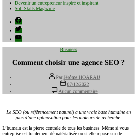
Devenir un entrepreneur inspiré et inspirant
Soft Skills Magazine
Facebook
Twitter
YouTube
Catégories
Business
Comment choisir une agence SEO ?
Auteur
Par
Jérôme HOARAU
de
Date
07/12/2022
l’article
de
sur
Aucun commentaire
l’article
Comment
choisir
une
agence
Le SEO (ou référencement naturel) a une vraie base humaine en
SEO
plus d’une optimisation pour les moteurs de recherche.
?
L’humain est la pierre centrale de tous les business. Même si vous
entreprise est totalement dématérialisée ou si elle repose sur de