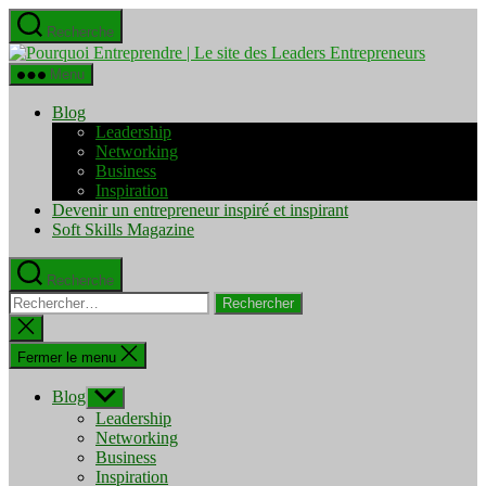
Aller
Recherche
au
Pourquo
contenu
Entrepre
Menu
|
Le
Blog
site
Leadership
des
Networking
Leaders
Business
Entrepre
Inspiration
Devenir un entrepreneur inspiré et inspirant
Soft Skills Magazine
Recherche
Rechercher :
Fermer
la
recherche
Fermer le menu
Blog
Afficher
le
Leadership
sous-
Networking
menu
Business
Inspiration