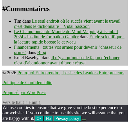
#Commentaires
Tim
dans
Le seul endroit où le succès vient avant le travail,
c’est dans le dictionnaire – Vidal Sassoon
Le Championnat du Monde de Mind Mapping à Istanbul
2024 - Institut de formation Gautier
dans
Etude scientifique :
la lecture rapide booste le cerveau
Financements : toutes vos armes pour devenir "chasseur de
prime"
dans
Blog
Israel Basebya
dans
Il n’y a qu’une seule façon d’échouer,
c’est d’abandonner avant d’avoir réussi
© 2026
Pourquoi Entreprendre | Le site des Leaders Entrepreneurs
Politique de Confidentialité
Propulsé par WordPress
Vers le haut
↑
Haut
↑
We use cookies to ensure that we give you the best experience on
our website. If you continue to use this site we will assume that you
are happy with it.
Ok
No
Privacy policy