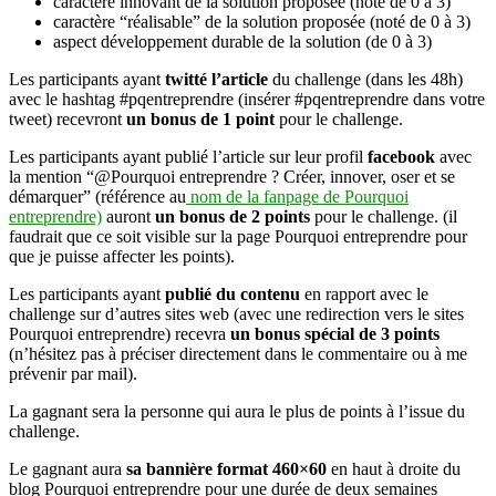
caractère innovant de la solution proposée (noté de 0 à 3)
caractère “réalisable” de la solution proposée (noté de 0 à 3)
aspect développement durable de la solution (de 0 à 3)
Les participants ayant
twitté l’article
du challenge (dans les 48h)
avec le hashtag #pqentreprendre (insérer #pqentreprendre dans votre
tweet) recevront
un bonus de 1 point
pour le challenge.
Les participants ayant publié l’article sur leur profil
facebook
avec
la mention “@Pourquoi entreprendre ? Créer, innover, oser et se
démarquer” (référence au
nom de la fanpage de Pourquoi
entreprendre)
auront
un bonus de 2 points
pour le challenge. (il
faudrait que ce soit visible sur la page Pourquoi entreprendre pour
que je puisse affecter les points).
Les participants ayant
publié du contenu
en rapport avec le
challenge sur d’autres sites web (avec une redirection vers le sites
Pourquoi entreprendre) recevra
un bonus spécial de 3 points
(n’hésitez pas à préciser directement dans le commentaire ou à me
prévenir par mail).
La gagnant sera la personne qui aura le plus de points à l’issue du
challenge.
Le gagnant aura
sa bannière format 460×60
en haut à droite du
blog Pourquoi entreprendre pour une durée de deux semaines