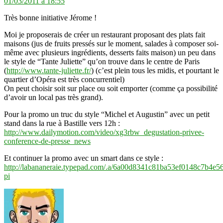
01/03/2011 à 18:55
Très bonne initiative Jérome !
Moi je proposerais de créer un restaurant proposant des plats fait
maisons (jus de fruits pressés sur le moment, salades à composer soi-
même avec plusieurs ingrédients, desserts faits maison) un peu dans
le style de “Tante Juliette” qu’on trouve dans le centre de Paris
(
http://www.tante-juliette.fr/
) (c’est plein tous les midis, et pourtant le
quartier d’Opéra est très concurrentiel)
On peut choisir soit sur place ou soit emporter (comme ça possibilité
d’avoir un local pas très grand).
Pour la promo un truc du style “Michel et Augustin” avec un petit
stand dans la rue à Bastille vers 12h :
http://www.dailymotion.com/video/xg3rbw_degustation-privee-
conference-de-presse_news
Et continuer la promo avec un smart dans ce style :
http://labananeraie.typepad.com/.a/6a00d8341c81ba53ef0148c7b4e5
pi
dit :