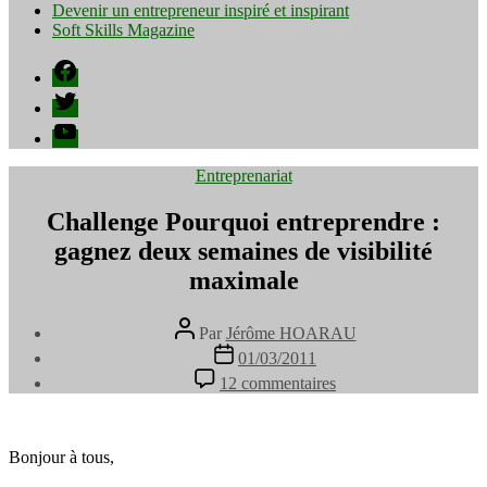
Devenir un entrepreneur inspiré et inspirant
Soft Skills Magazine
Facebook
Twitter
YouTube
Catégories
Entreprenariat
Challenge Pourquoi entreprendre :
gagnez deux semaines de visibilité
maximale
Auteur
Par
Jérôme HOARAU
de
Date
01/03/2011
l’article
de
sur
12 commentaires
l’article
Challenge
Pourquoi
entreprendre
:
Bonjour à tous,
gagnez