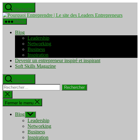
Aller
Recherche
au
Pourquo
contenu
Entrepre
Menu
|
Le
Blog
site
Leadership
des
Networking
Leaders
Business
Entrepre
Inspiration
Devenir un entrepreneur inspiré et inspirant
Soft Skills Magazine
Recherche
Rechercher :
Fermer
la
recherche
Fermer le menu
Blog
Afficher
le
Leadership
sous-
Networking
menu
Business
Inspiration