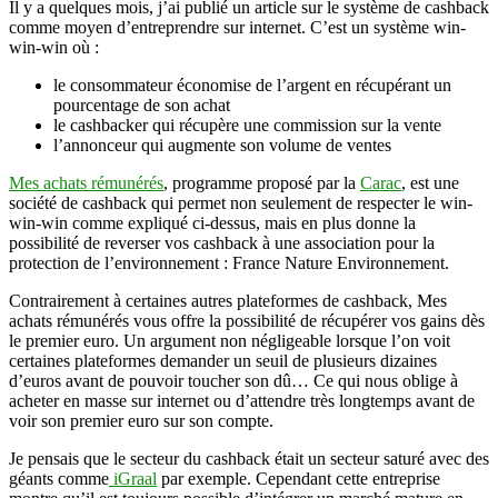
Il y a quelques mois, j’ai publié un article sur le système de cashback
rémunérés,
comme moyen d’entreprendre sur internet. C’est un système win-
nouveau
win-win où :
site
de
le consommateur économise de l’argent en récupérant un
cash
pourcentage de son achat
back
le cashbacker qui récupère une commission sur la vente
(article
l’annonceur qui augmente son volume de ventes
sponsorisé)
Mes achats rémunérés
, programme proposé par la
Carac
, est une
société de cashback qui permet non seulement de respecter le win-
win-win comme expliqué ci-dessus, mais en plus donne la
possibilité de reverser vos cashback à une association pour la
protection de l’environnement : France Nature Environnement.
Contrairement à certaines autres plateformes de cashback, Mes
achats rémunérés vous offre la possibilité de récupérer vos gains dès
le premier euro. Un argument non négligeable lorsque l’on voit
certaines plateformes demander un seuil de plusieurs dizaines
d’euros avant de pouvoir toucher son dû… Ce qui nous oblige à
acheter en masse sur internet ou d’attendre très longtemps avant de
voir son premier euro sur son compte.
Je pensais que le secteur du cashback était un secteur saturé avec des
géants comme
iGraal
par exemple. Cependant cette entreprise