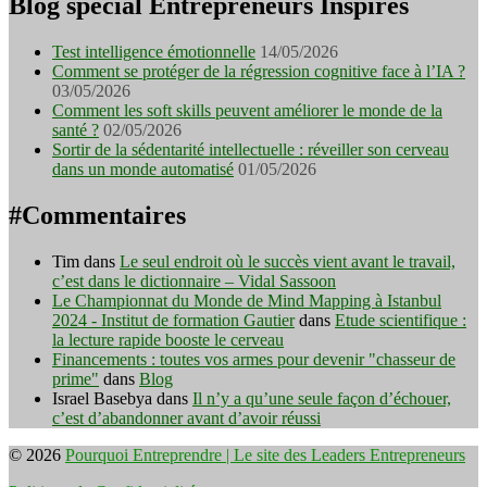
Blog spécial Entrepreneurs Inspirés
Test intelligence émotionnelle
14/05/2026
Comment se protéger de la régression cognitive face à l’IA ?
03/05/2026
Comment les soft skills peuvent améliorer le monde de la
santé ?
02/05/2026
Sortir de la sédentarité intellectuelle : réveiller son cerveau
dans un monde automatisé
01/05/2026
#Commentaires
Tim
dans
Le seul endroit où le succès vient avant le travail,
c’est dans le dictionnaire – Vidal Sassoon
Le Championnat du Monde de Mind Mapping à Istanbul
2024 - Institut de formation Gautier
dans
Etude scientifique :
la lecture rapide booste le cerveau
Financements : toutes vos armes pour devenir "chasseur de
prime"
dans
Blog
Israel Basebya
dans
Il n’y a qu’une seule façon d’échouer,
c’est d’abandonner avant d’avoir réussi
© 2026
Pourquoi Entreprendre | Le site des Leaders Entrepreneurs