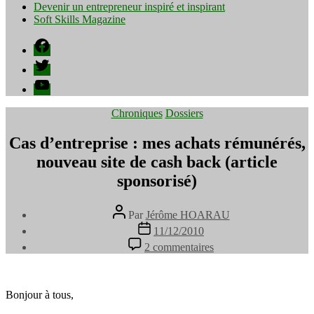
Devenir un entrepreneur inspiré et inspirant
Soft Skills Magazine
Facebook
Twitter
YouTube
Catégories
Chroniques
Dossiers
Cas d’entreprise : mes achats rémunérés,
nouveau site de cash back (article
sponsorisé)
Auteur
Par
Jérôme HOARAU
de
Date
11/12/2010
l’article
de
sur
2 commentaires
l’article
Cas
d’entreprise
:
mes
Bonjour à tous,
achats