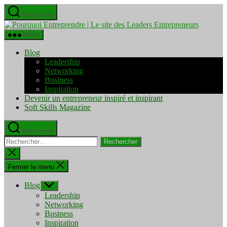
Aller
Recherche
au
Pourquo
contenu
Entrepre
Menu
|
Le
Blog
site
Leadership
des
Networking
Leaders
Business
Entrepre
Inspiration
Devenir un entrepreneur inspiré et inspirant
Soft Skills Magazine
Recherche
Rechercher :
Fermer
la
recherche
Fermer le menu
Blog
Afficher
le
Leadership
sous-
Networking
menu
Business
Inspiration