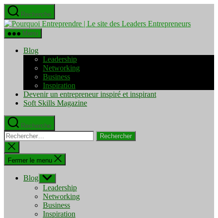
Aller
Recherche
au
Pourquo
contenu
Entrepre
Menu
|
Le
Blog
site
Leadership
des
Networking
Leaders
Business
Entrepre
Inspiration
Devenir un entrepreneur inspiré et inspirant
Soft Skills Magazine
Recherche
Rechercher :
Fermer
la
recherche
Fermer le menu
Blog
Afficher
le
Leadership
sous-
Networking
menu
Business
Inspiration