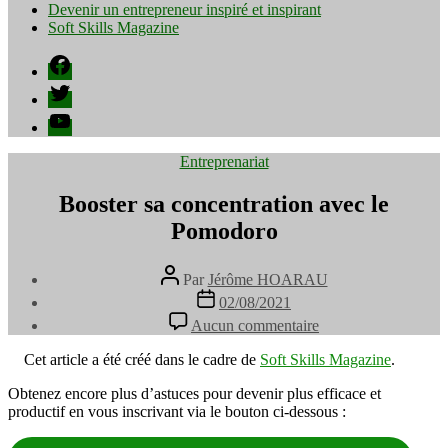
Devenir un entrepreneur inspiré et inspirant
Soft Skills Magazine
Facebook
Twitter
YouTube
Catégories
Entreprenariat
Booster sa concentration avec le
Pomodoro
Auteur
Par
Jérôme HOARAU
de
Date
02/08/2021
l’article
de
sur
Aucun commentaire
l’article
Booster
sa
Cet article a été créé dans le cadre de
Soft Skills Magazine
.
concentration
avec
Obtenez encore plus d’astuces pour devenir plus efficace et
le
productif en vous inscrivant via le bouton ci-dessous :
Pomodoro