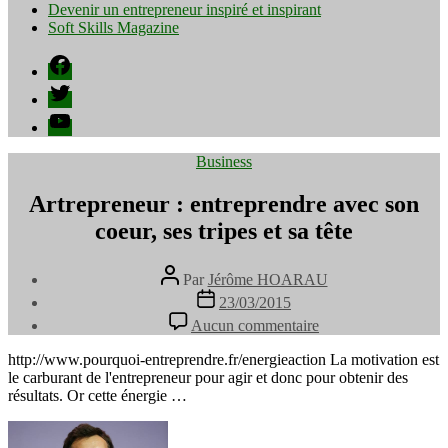
Devenir un entrepreneur inspiré et inspirant
Soft Skills Magazine
Facebook
Twitter
YouTube
Catégories
Business
Artrepreneur : entreprendre avec son
coeur, ses tripes et sa tête
Auteur
Par
Jérôme HOARAU
de
Date
23/03/2015
l’article
de
sur
Aucun commentaire
l’article
Artrepreneur
:
http://www.pourquoi-entreprendre.fr/energieaction La motivation est
entreprendre
le carburant de l'entrepreneur pour agir et donc pour obtenir des
avec
résultats. Or cette énergie …
son
coeur,
ses