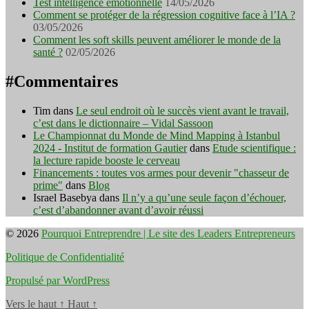
Test intelligence émotionnelle
14/05/2026
Comment se protéger de la régression cognitive face à l’IA ?
03/05/2026
Comment les soft skills peuvent améliorer le monde de la
santé ?
02/05/2026
#Commentaires
Tim
dans
Le seul endroit où le succès vient avant le travail,
c’est dans le dictionnaire – Vidal Sassoon
Le Championnat du Monde de Mind Mapping à Istanbul
2024 - Institut de formation Gautier
dans
Etude scientifique :
la lecture rapide booste le cerveau
Financements : toutes vos armes pour devenir "chasseur de
prime"
dans
Blog
Israel Basebya
dans
Il n’y a qu’une seule façon d’échouer,
c’est d’abandonner avant d’avoir réussi
© 2026
Pourquoi Entreprendre | Le site des Leaders Entrepreneurs
Politique de Confidentialité
Propulsé par WordPress
Vers le haut
↑
Haut
↑