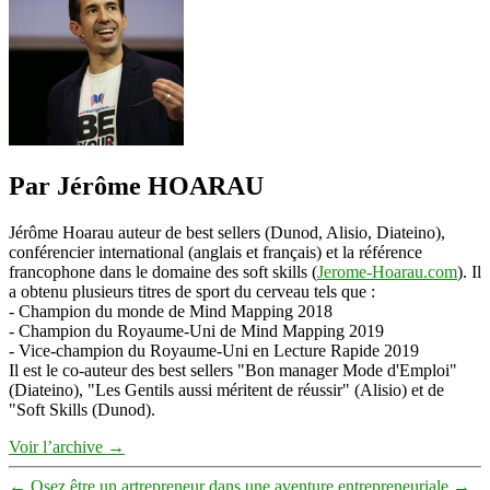
tripes
et
sa
tête
Par Jérôme HOARAU
Jérôme Hoarau auteur de best sellers (Dunod, Alisio, Diateino),
conférencier international (anglais et français) et la référence
francophone dans le domaine des soft skills (
Jerome-Hoarau.com
). Il
a obtenu plusieurs titres de sport du cerveau tels que :
- Champion du monde de Mind Mapping 2018
- Champion du Royaume-Uni de Mind Mapping 2019
- Vice-champion du Royaume-Uni en Lecture Rapide 2019
Il est le co-auteur des best sellers "Bon manager Mode d'Emploi"
(Diateino), "Les Gentils aussi méritent de réussir" (Alisio) et de
"Soft Skills (Dunod).
Voir l’archive
→
←
Osez être un artrepreneur dans une aventure entrepreneuriale
→