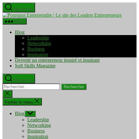
Aller
Recherche
au
Pourquo
contenu
Entrepre
Menu
|
Le
Blog
site
Leadership
des
Networking
Leaders
Business
Entrepre
Inspiration
Devenir un entrepreneur inspiré et inspirant
Soft Skills Magazine
Recherche
Rechercher :
Fermer
la
recherche
Fermer le menu
Blog
Afficher
le
Leadership
sous-
Networking
menu
Business
Inspiration