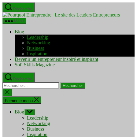
Aller
Recherche
au
Pourquo
contenu
Entrepre
Menu
|
Le
Blog
site
Leadership
des
Networking
Leaders
Business
Entrepre
Inspiration
Devenir un entrepreneur inspiré et inspirant
Soft Skills Magazine
Recherche
Rechercher :
Fermer
la
recherche
Fermer le menu
Blog
Afficher
le
Leadership
sous-
Networking
menu
Business
Inspiration