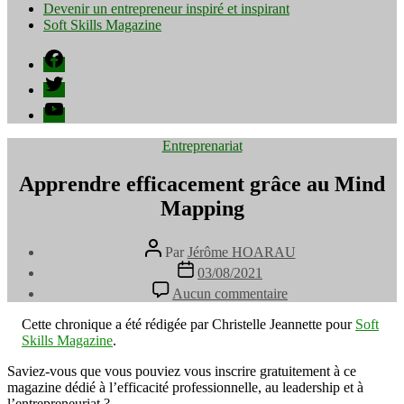
Devenir un entrepreneur inspiré et inspirant
Soft Skills Magazine
Facebook
Twitter
YouTube
Catégories
Entreprenariat
Apprendre efficacement grâce au Mind
Mapping
Auteur
Par
Jérôme HOARAU
de
Date
03/08/2021
l’article
de
sur
Aucun commentaire
l’article
Apprendre
efficacement
Cette chronique a été rédigée par Christelle Jeannette pour
Soft
grâce
Skills Magazine
.
au
Mind
Saviez-vous que vous pouviez vous inscrire gratuitement à ce
Mapping
magazine dédié à l’efficacité professionnelle, au leadership et à
l’entrepreneuriat ?