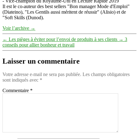
- Vice-champion du Royaume-Uni en Lecture Rapide 2019
Il est le co-auteur des best sellers "Bon manager Mode d'Emploi"
(Diateino), "Les Gentils aussi méritent de réussir" (Alisio) et de
"Soft Skills (Dunod).
Voir l’archive
→
←
Les pièges à éviter pour l’envoi de produits à ses clients
→
3
conseils pour allier bonheur et travail
Laisser un commentaire
Votre adresse e-mail ne sera pas publiée.
Les champs obligatoires
sont indiqués avec
*
Commentaire
*