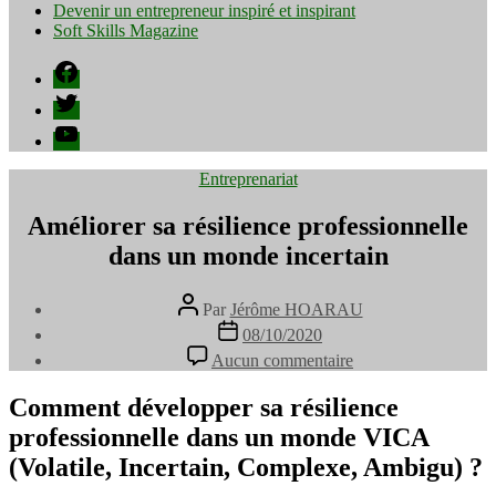
Devenir un entrepreneur inspiré et inspirant
Soft Skills Magazine
Facebook
Twitter
YouTube
Catégories
Entreprenariat
Améliorer sa résilience professionnelle
dans un monde incertain
Auteur
Par
Jérôme HOARAU
de
Date
08/10/2020
l’article
de
sur
Aucun commentaire
l’article
Améliorer
sa
Comment développer sa résilience
résilience
professionnelle dans un monde VICA
professionnelle
dans
(Volatile, Incertain, Complexe, Ambigu) ?
un
monde