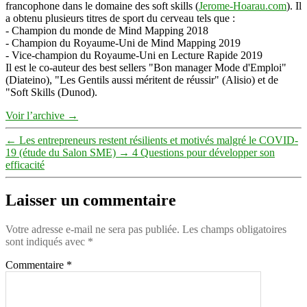
francophone dans le domaine des soft skills (
Jerome-Hoarau.com
). Il
a obtenu plusieurs titres de sport du cerveau tels que :
- Champion du monde de Mind Mapping 2018
- Champion du Royaume-Uni de Mind Mapping 2019
- Vice-champion du Royaume-Uni en Lecture Rapide 2019
Il est le co-auteur des best sellers "Bon manager Mode d'Emploi"
(Diateino), "Les Gentils aussi méritent de réussir" (Alisio) et de
"Soft Skills (Dunod).
Voir l’archive
→
←
Les entrepreneurs restent résilients et motivés malgré le COVID-
19 (étude du Salon SME)
→
4 Questions pour développer son
efficacité
Laisser un commentaire
Votre adresse e-mail ne sera pas publiée.
Les champs obligatoires
sont indiqués avec
*
Commentaire
*