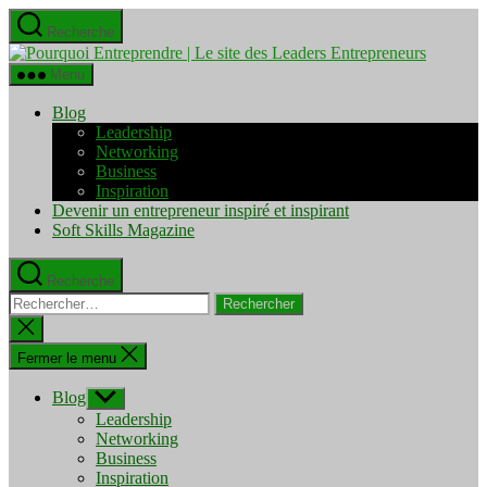
Aller
Recherche
au
Pourquo
contenu
Entrepre
Menu
|
Le
Blog
site
Leadership
des
Networking
Leaders
Business
Entrepre
Inspiration
Devenir un entrepreneur inspiré et inspirant
Soft Skills Magazine
Recherche
Rechercher :
Fermer
la
recherche
Fermer le menu
Blog
Afficher
le
Leadership
sous-
Networking
menu
Business
Inspiration