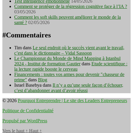
Test intelligence émotionnelle
14/05/2026
Comment se protéger de la régression cognitive face à l’IA ?
03/05/2026
Comment les soft skills peuvent améliorer le monde de la
santé ?
02/05/2026
#Commentaires
Tim
dans
Le seul endroit où le succès vient avant le travail,
c’est dans le dictionnaire – Vidal Sassoon
Le Championnat du Monde de Mind Mapping à Istanbul
2024 - Institut de formation Gautier
dans
Etude scientifique :
la lecture rapide booste le cerveau
Financements : toutes vos armes pour devenir "chasseur de
prime"
dans
Blog
Israel Basebya
dans
Il n’y a qu’une seule façon d’échouer,
c’est d’abandonner avant d’avoir réussi
© 2026
Pourquoi Entreprendre | Le site des Leaders Entrepreneurs
Politique de Confidentialité
Propulsé par WordPress
Vers le haut
↑
Haut
↑