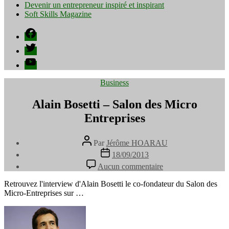
Devenir un entrepreneur inspiré et inspirant
Soft Skills Magazine
Facebook
Twitter
YouTube
Catégories
Business
Alain Bosetti – Salon des Micro
Entreprises
Auteur
Par
Jérôme HOARAU
de
Date
18/09/2013
l’article
de
sur
Aucun commentaire
l’article
Alain
Bosetti
Retrouvez l'interview d'Alain Bosetti le co-fondateur du Salon des
–
Micro-Entreprises sur …
Salon
des
Micro
Entreprises