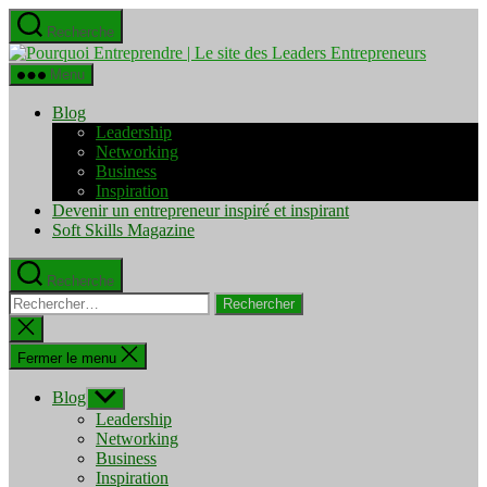
Aller
Recherche
au
Pourquo
contenu
Entrepre
Menu
|
Le
Blog
site
Leadership
des
Networking
Leaders
Business
Entrepre
Inspiration
Devenir un entrepreneur inspiré et inspirant
Soft Skills Magazine
Recherche
Rechercher :
Fermer
la
recherche
Fermer le menu
Blog
Afficher
le
Leadership
sous-
Networking
menu
Business
Inspiration