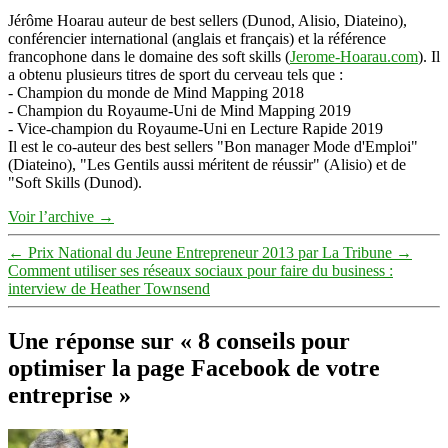
Jérôme Hoarau auteur de best sellers (Dunod, Alisio, Diateino),
conférencier international (anglais et français) et la référence
francophone dans le domaine des soft skills (
Jerome-Hoarau.com
). Il
a obtenu plusieurs titres de sport du cerveau tels que :
- Champion du monde de Mind Mapping 2018
- Champion du Royaume-Uni de Mind Mapping 2019
- Vice-champion du Royaume-Uni en Lecture Rapide 2019
Il est le co-auteur des best sellers "Bon manager Mode d'Emploi"
(Diateino), "Les Gentils aussi méritent de réussir" (Alisio) et de
"Soft Skills (Dunod).
Voir l’archive
→
←
Prix National du Jeune Entrepreneur 2013 par La Tribune
→
Comment utiliser ses réseaux sociaux pour faire du business :
interview de Heather Townsend
Une réponse sur « 8 conseils pour
optimiser la page Facebook de votre
entreprise »
dit :