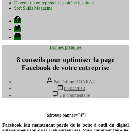
Devenir un entrepreneur inspiré et inspirant
Soft Skills Magazine
Facebook
Twitter
YouTube
Catégories
Bonnes pratiques
8 conseils pour optimiser la page
Facebook de votre entreprise
Auteur
Par
Jérôme HOARAU
de
Date
05/04/2013
l’article
de
sur
Un commentaire
l’article
8
conseils
pour
optimiser
[adrotate banner=”4″]
la
Facebook fait maintenant partie de la boite à outil du digital
page
entrepreneur (ou de la web entreprise). Mais comment faire les
Facebook