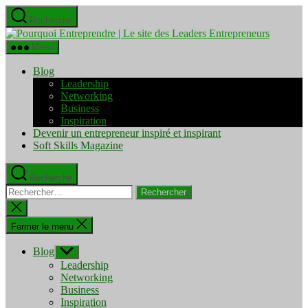
Aller
Recherche
au
Pourquo
contenu
Entrepre
Menu
|
Le
Blog
site
Leadership
des
Networking
Leaders
Business
Entrepre
Inspiration
Devenir un entrepreneur inspiré et inspirant
Soft Skills Magazine
Recherche
Rechercher :
Fermer
la
recherche
Fermer le menu
Blog
Afficher
le
Leadership
sous-
Networking
menu
Business
Inspiration