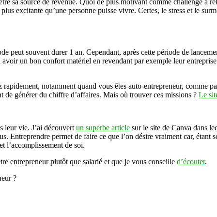
d’être sa source de revenue. Quoi de plus motivant comme challenge à re
 plus excitante qu’une personne puisse vivre. Certes, le stress et le su
ode peut souvent durer 1 an. Cependant, après cette période de lancemen
 avoir un bon confort matériel en revendant par exemple leur entreprise et
ez rapidement, notamment quand vous êtes auto-entrepreneur, comme par 
t de générer du chiffre d’affaires. Mais où trouver ces missions ?
Le sit
s leur vie. J’ai découvert
un superbe article
sur le site de Canva dans le
ous. Entreprendre permet de faire ce que l’on désire vraiment car, étant s
et l’accomplissement de soi.
re entrepreneur plutôt que salarié et que je vous conseille
d’écouter
.
neur ?