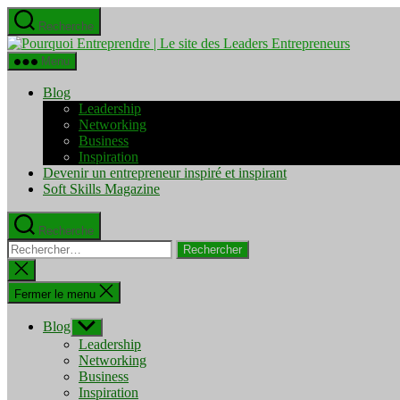
Aller
Recherche
au
Pourquo
contenu
Entrepre
Menu
|
Le
Blog
site
Leadership
des
Networking
Leaders
Business
Entrepre
Inspiration
Devenir un entrepreneur inspiré et inspirant
Soft Skills Magazine
Recherche
Rechercher :
Fermer
la
recherche
Fermer le menu
Blog
Afficher
le
Leadership
sous-
Networking
menu
Business
Inspiration