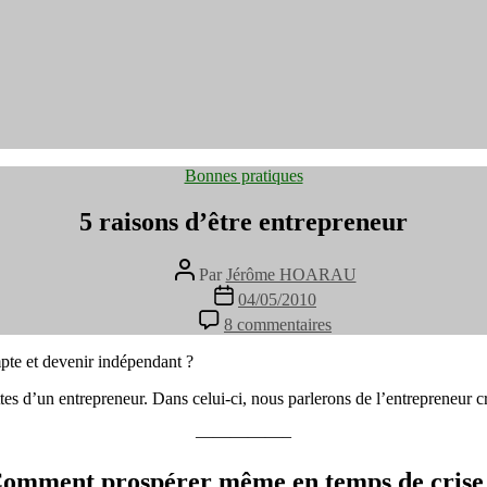
Catégories
Bonnes pratiques
5 raisons d’être entrepreneur
Auteur
Par
Jérôme HOARAU
de
Date
04/05/2010
l’article
de
sur
8 commentaires
l’article
5
raisons
pte et devenir indépendant ?
d’être
entrepreneur
ettes d’un entrepreneur. Dans celui-ci, nous parlerons de l’entrepreneur c
—————–
omment prospérer même en temps de crise