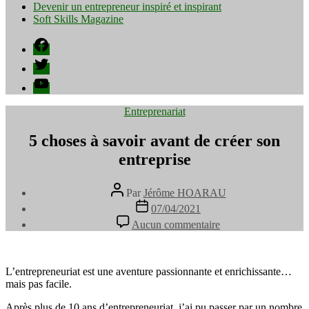
Devenir un entrepreneur inspiré et inspirant
Soft Skills Magazine
Facebook
Twitter
YouTube
Catégories
Entreprenariat
5 choses à savoir avant de créer son
entreprise
Auteur
Par
Jérôme HOARAU
de
Date
07/04/2021
l’article
de
sur
Aucun commentaire
l’article
5
choses
à
savoir
L’entrepreneuriat est une aventure passionnante et enrichissante…
avant
mais pas facile.
de
Après plus de 10 ans d’entrepreneuriat, j’ai pu passer par un nombre
créer