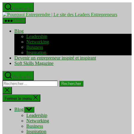
Aller
Recherche
au
Pourquo
contenu
Entrepre
Menu
|
Le
Blog
site
Leadership
des
Networking
Leaders
Business
Entrepre
Inspiration
Devenir un entrepreneur inspiré et inspirant
Soft Skills Magazine
Recherche
Rechercher :
Fermer
la
recherche
Fermer le menu
Blog
Afficher
le
Leadership
sous-
Networking
menu
Business
Inspiration