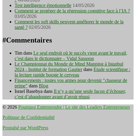
Test intelligence émotionnelle
14/05/2026
Comment se protéger de la régression cognitive face à l’IA ?
03/05/2026
Comment les soft skills peuvent améliorer le monde de la
santé ?
02/05/2026
#Commentaires
Tim
dans
Le seul endroit où le succès vient avant le travail,
c’est dans le dictionnaire – Vidal Sassoon
Le Championnat du Monde de Mind Mapping à Istanbul
2024 - Institut de formation Gautier
dans
Etude scientifique :
la lecture rapide booste le cerveau
Financements : toutes vos armes pour devenir "chasseur de
prime"
dans
Blog
Israel Basebya
dans
Il n’y a qu’une seule façon d’échouer,
c’est d’abandonner avant d’avoir réussi
© 2026
Pourquoi Entreprendre | Le site des Leaders Entrepreneurs
Politique de Confidentialité
Propulsé par WordPress