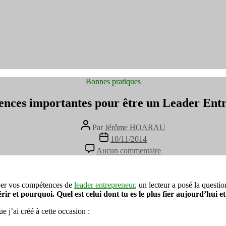
Catégories
Bonnes pratiques
ences importantes pour être un Leader Ent
Auteur
Par
Jérôme HOARAU
de
Date
10/11/2014
l’article
de
sur
Aucun commentaire
l’article
3
compétences
importantes
pour
pper vos compétences de
leader entrepreneur
, un lecteur a posé la questio
être
uérir et pourquoi. Quel est celui dont tu es le plus fier aujourd’hui 
un
ue j’ai créé à cette occasion :
Leader
Entrepreneur