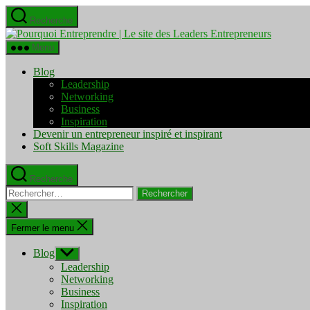
Aller
Recherche
au
Pourquo
contenu
Entrepre
Menu
|
Le
Blog
site
Leadership
des
Networking
Leaders
Business
Entrepre
Inspiration
Devenir un entrepreneur inspiré et inspirant
Soft Skills Magazine
Recherche
Rechercher :
Fermer
la
recherche
Fermer le menu
Blog
Afficher
le
Leadership
sous-
Networking
menu
Business
Inspiration