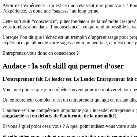
Avoir de l’expérience : qu’est ce que cela veut dire pour vous ? Po
l’expérience, et donc une “sagesse” au long terme.
Cette soft skill “conscience”, pilier fondateur de la méthode creapre
vous tombez alors dans “l’inconscience”, ce qui rend impossible la va
Lorsque l’on dit que l’échec est un tremplin d’apprentissage pour pro
expérience qui alimente votre sagesse entrepreneuriale, et n’est donc p
Entreprenez-vous donc en conscience ?
Audace : la soft skill qui permet d’oser
L’entrepreneur fait. Le leader est. Le Leader Entrepreneur fait ce qu
Voici une phrase que je me répète souvent pour me motiver et pour rest
Un entrepreneur complet, c’est un entrepreneur qui agit en restant alig
L’audace est une compétence importante pour le leader entrepreneur parc
singularité est en dehors de l’autoroute de la normalité
).
Et vous à quel point osez-vous ? A quel point utilisez-vous votre auda
Si cette vidéo vous a plu et que vous souhaitez que je réponde à v