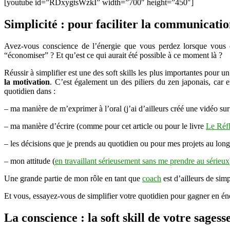
[youtube id=”RDxygtsWzkI” width=”700″ height=”450″]
Simplicité : pour faciliter la communicatio
Avez-vous conscience de l’énergie que vous perdez lorsque vous e
“économiser” ? Et qu’est ce qui aurait été possible à ce moment là ?
Réussir à simplifier est une des soft skills les plus importantes pour 
la motivation
. C’est également un des piliers du zen japonais, car e
quotidien dans :
– ma manière de m’exprimer à l’oral (j’ai d’ailleurs créé une vidéo su
– ma manière d’écrire (comme pour cet article ou pour le livre
Le Réfl
– les décisions que je prends au quotidien ou pour mes projets au lon
– mon attitude (
en travaillant sérieusement sans me prendre au sérieux
Une grande partie de mon rôle en tant que
coach
est d’ailleurs de simp
Et vous, essayez-vous de simplifier votre quotidien pour gagner en éne
La conscience : la soft skill de votre sages