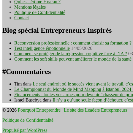
Qui est Jérôme Hoarau ?
Mentions légales
Politique de Confidentialité
Contact
Blog spécial Entrepreneurs Inspirés
Reconversion professionnelle : comment choisir sa formation ?
Test intelligence émotionnelle
14/05/2026
Comment se protéger de la régression cognitive face à l’IA ?
03
Comment les soft skills peuvent améliorer le monde de la santé 
#Commentaires
Tim
dans
Le seul endroit où le succès vient avant le travail, c’
Le Championnat du Monde de Mind Mapping à Istanbul 2024 - I
Financements : toutes vos armes pour devenir "chasseur de pri
Israel Basebya
dans
Il n’y a qu’une seule façon d’échouer, c’es
© 2026
Pourquoi Entreprendre | Le site des Leaders Entrepreneurs
Politique de Confidentialité
Propulsé par WordPress