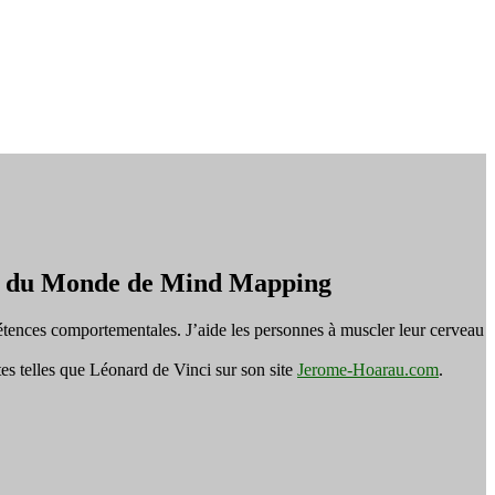
on du Monde de Mind Mapping
tences comportementales. J’aide les personnes à muscler leur cerveau
es telles que Léonard de Vinci sur son site
Jerome-Hoarau.com
.