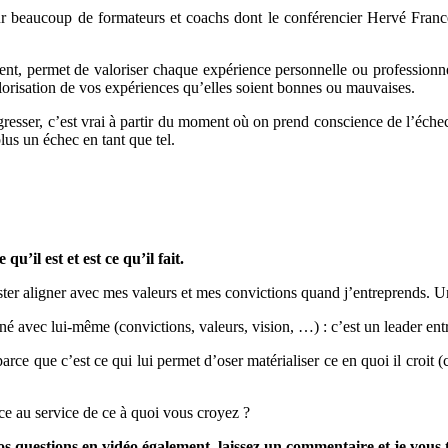
ur beaucoup de formateurs et coachs dont le conférencier Hervé France
Zent, permet de valoriser chaque expérience personnelle ou professionn
lorisation de vos expériences qu’elles soient bonnes ou mauvaises.
gresser, c’est vrai à partir du moment où on prend conscience de l’échec
lus un échec en tant que tel.
’il est et est ce qu’il fait.
er aligner avec mes valeurs et mes convictions quand j’entreprends. Un 
né avec lui-même (convictions, valeurs, vision, …) : c’est un leader ent
e que c’est ce qui lui permet d’oser matérialiser ce en quoi il croit (c
ce au service de ce à quoi vous croyez ?
os questions en vidéo également, laissez un commentaire et je vous t