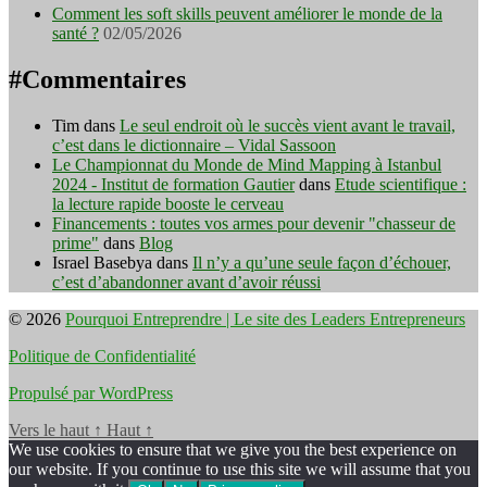
Comment les soft skills peuvent améliorer le monde de la
santé ?
02/05/2026
#Commentaires
Tim
dans
Le seul endroit où le succès vient avant le travail,
c’est dans le dictionnaire – Vidal Sassoon
Le Championnat du Monde de Mind Mapping à Istanbul
2024 - Institut de formation Gautier
dans
Etude scientifique :
la lecture rapide booste le cerveau
Financements : toutes vos armes pour devenir "chasseur de
prime"
dans
Blog
Israel Basebya
dans
Il n’y a qu’une seule façon d’échouer,
c’est d’abandonner avant d’avoir réussi
© 2026
Pourquoi Entreprendre | Le site des Leaders Entrepreneurs
Politique de Confidentialité
Propulsé par WordPress
Vers le haut
↑
Haut
↑
We use cookies to ensure that we give you the best experience on
our website. If you continue to use this site we will assume that you