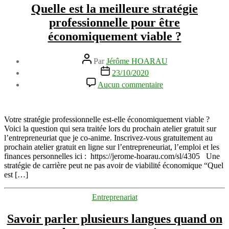
Quelle est la meilleure stratégie
professionnelle pour être
économiquement viable ?
Auteur
Par
Jérôme HOARAU
de
Date
23/10/2020
l’article
de
sur
Aucun commentaire
l’article
Quelle
est
la
meilleure
Votre stratégie professionnelle est-elle économiquement viable ?
stratégie
Voici la question qui sera traitée lors du prochain atelier gratuit sur
professionnelle
l’entrepreneuriat que je co-anime. Inscrivez-vous gratuitement au
pour
prochain atelier gratuit en ligne sur l’entrepreneuriat, l’emploi et les
être
finances personnelles ici : https://jerome-hoarau.com/sl/4305 Une
économiquement
stratégie de carrière peut ne pas avoir de viabilité économique “Quel
viable
est […]
?
Catégories
Entreprenariat
Savoir parler plusieurs langues quand on