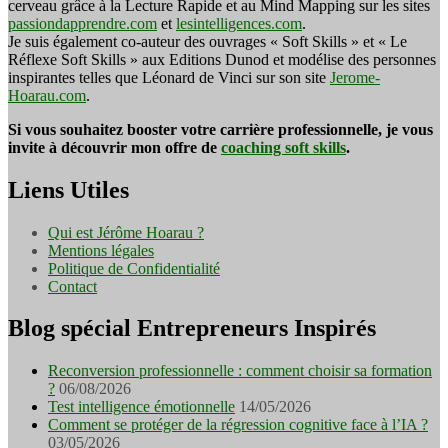
cerveau grâce à la Lecture Rapide et au Mind Mapping sur les sites
passiondapprendre.com
et
lesintelligences.com
.
Je suis également co-auteur des ouvrages « Soft Skills » et « Le
Réflexe Soft Skills » aux Editions Dunod et modélise des personnes
inspirantes telles que Léonard de Vinci sur son site
Jerome-
Hoarau.com
.
Si vous souhaitez booster votre carrière professionnelle, je vous
invite à découvrir mon offre de
coaching soft skills
.
Liens Utiles
Qui est Jérôme Hoarau ?
Mentions légales
Politique de Confidentialité
Contact
Blog spécial Entrepreneurs Inspirés
Reconversion professionnelle : comment choisir sa formation
?
06/08/2026
Test intelligence émotionnelle
14/05/2026
Comment se protéger de la régression cognitive face à l’IA ?
03/05/2026