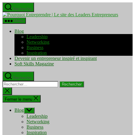
Aller
Recherche
au
Pourquo
contenu
Entrepre
Menu
|
Le
Blog
site
Leadership
des
Networking
Leaders
Business
Entrepre
Inspiration
Devenir un entrepreneur inspiré et inspirant
Soft Skills Magazine
Recherche
Rechercher :
Fermer
la
recherche
Fermer le menu
Blog
Afficher
le
Leadership
sous-
Networking
menu
Business
Inspiration