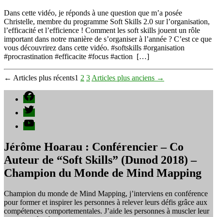
Comment
s’organiser
Dans cette vidéo, je réponds à une question que m’a posée
à
Christelle, membre du programme Soft Skills 2.0 sur l’organisation,
l’année
l’efficacité et l’efficience ! Comment les soft skills jouent un rôle
?
important dans notre manière de s’organiser à l’année ? C’est ce que
vous découvrirez dans cette vidéo. #softskills #organisation
#procrastination #efficacite #focus #action […]
Pagination
←
Articles
plus récents
1
2
3
Articles
plus anciens
→
des
Facebook
publications
Twitter
YouTube
Jérôme Hoarau : Conférencier – Co
Auteur de “Soft Skills” (Dunod 2018) –
Champion du Monde de Mind Mapping
Champion du monde de Mind Mapping, j’interviens en conférence
pour former et inspirer les personnes à relever leurs défis grâce aux
compétences comportementales. J’aide les personnes à muscler leur