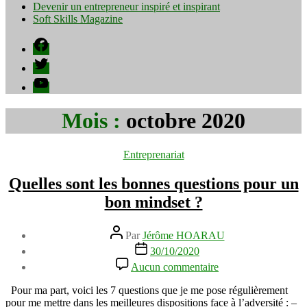
Devenir un entrepreneur inspiré et inspirant
Soft Skills Magazine
Facebook
Twitter
YouTube
Mois :
octobre 2020
Catégories
Entreprenariat
Quelles sont les bonnes questions pour un
bon mindset ?
Auteur
Par
Jérôme HOARAU
de
Date
30/10/2020
l’article
de
sur
Aucun commentaire
l’article
Quelles
sont
Pour ma part, voici les 7 questions que je me pose régulièrement
les
pour me mettre dans les meilleures dispositions face à l’adversité : –