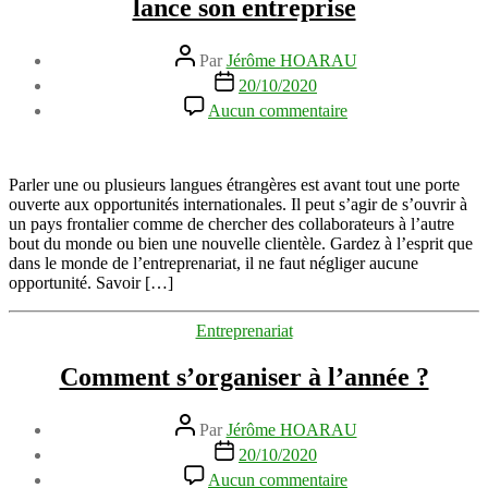
lance son entreprise
Auteur
Par
Jérôme HOARAU
de
Date
20/10/2020
l’article
de
sur
Aucun commentaire
l’article
Savoir
parler
plusieurs
langues
Parler une ou plusieurs langues étrangères est avant tout une porte
quand
ouverte aux opportunités internationales. Il peut s’agir de s’ouvrir à
on
un pays frontalier comme de chercher des collaborateurs à l’autre
lance
bout du monde ou bien une nouvelle clientèle. Gardez à l’esprit que
son
dans le monde de l’entreprenariat, il ne faut négliger aucune
entreprise
opportunité. Savoir […]
Catégories
Entreprenariat
Comment s’organiser à l’année ?
Auteur
Par
Jérôme HOARAU
de
Date
20/10/2020
l’article
de
sur
Aucun commentaire
l’article