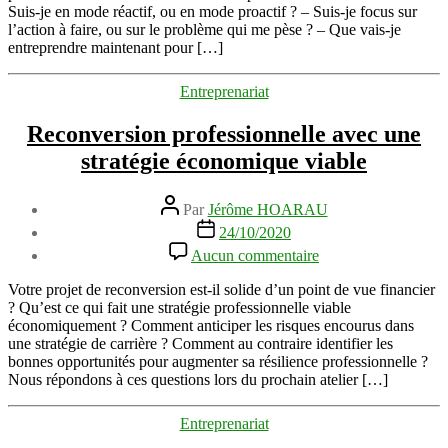
bonnes
Suis-je en mode réactif, ou en mode proactif ? – Suis-je focus sur
questions
l’action à faire, ou sur le problème qui me pèse ? – Que vais-je
pour
entreprendre maintenant pour […]
un
bon
Catégories
Entreprenariat
mindset
?
Reconversion professionnelle avec une
stratégie économique viable
Auteur
Par
Jérôme HOARAU
de
Date
24/10/2020
l’article
de
sur
Aucun commentaire
l’article
Reconversion
professionnelle
Votre projet de reconversion est-il solide d’un point de vue financier
avec
? Qu’est ce qui fait une stratégie professionnelle viable
une
économiquement ? Comment anticiper les risques encourus dans
stratégie
une stratégie de carrière ? Comment au contraire identifier les
économique
bonnes opportunités pour augmenter sa résilience professionnelle ?
viable
Nous répondons à ces questions lors du prochain atelier […]
Catégories
Entreprenariat