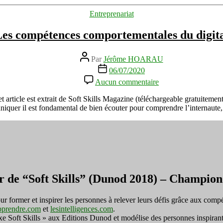
les
Catégories
Entreprenariat
astuces
es compétences comportementales du digit
Auteur
Par
Jérôme HOARAU
de
Date
06/07/2020
l’article
de
sur
Aucun commentaire
l’article
Les
compétences
et article est extrait de Soft Skills Magazine (téléchargeable gratuiteme
comportementales
quer il est fondamental de bien écouter pour comprendre l’internaute,
du
digital
r de “Soft Skills” (Dunod 2018) – Champi
ormer et inspirer les personnes à relever leurs défis grâce aux compé
pprendre.com
et
lesintelligences.com
.
exe Soft Skills » aux Editions Dunod et modélise des personnes inspirant