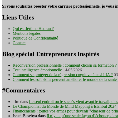
Si vous souhaitez booster votre carrière professionnelle, je vous 
Liens Utiles
Qui est Jérôme Hoarau ?
Mentions légales
Politique de Confidentialité
Contact
Blog spécial Entrepreneurs Inspirés
Reconversion professionnelle : comment choisir sa formation ?
Test intelligence émotionnelle
14/05/2026
Comment se protéger de la régression cognitive face à l’IA ?
03
Comment les soft skills peuvent améliorer le monde de la santé 
#Commentaires
Tim
dans
Le seul endroit où le succès vient avant le travail, c’
Le Championnat du Monde de Mind Mapping à Istanbul 2024 - I
Financements : toutes vos armes pour devenir "chasseur de pri
Israel Basebya
dans
Il n’y a qu’une seule façon d’échouer, c’es