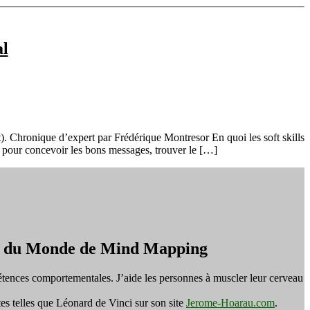
al
nt). Chronique d’expert par Frédérique Montresor En quoi les soft skills
 pour concevoir les bons messages, trouver le […]
on du Monde de Mind Mapping
tences comportementales. J’aide les personnes à muscler leur cerveau
es telles que Léonard de Vinci sur son site
Jerome-Hoarau.com
.