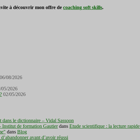
invite à découvrir mon offre de
coaching soft skills
.
06/08/2026
/05/2026
?
02/05/2026
est dans le dictionnaire – Vidal Sassoon
nstitut de formation Gautier
dans
Etude scientifique : la lecture rapid
me"
dans
Blog
t d’abandonner avant d’avoir réussi