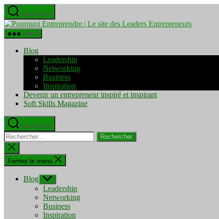
Aller
Recherche
au
Pourquo
contenu
Entrepre
Menu
|
Le
Blog
site
Leadership
des
Networking
Leaders
Business
Entrepre
Inspiration
Devenir un entrepreneur inspiré et inspirant
Soft Skills Magazine
Recherche
Rechercher :
Fermer
la
recherche
Fermer le menu
Blog
Afficher
le
Leadership
sous-
Networking
menu
Business
Inspiration