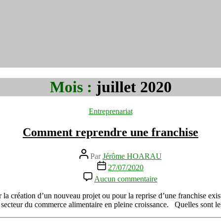
Mois :
juillet 2020
Catégories
Entreprenariat
Comment reprendre une franchise
Auteur
Par
Jérôme HOARAU
de
Date
27/07/2020
l’article
de
sur
Aucun commentaire
l’article
Comment
reprendre
la création d’un nouveau projet ou pour la reprise d’une franchise exista
une
n secteur du commerce alimentaire en pleine croissance. Quelles sont l
franchise