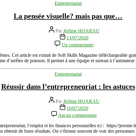
Catégories
Entreprenariat
La pensée visuelle? mais pas que…
Auteur
Par
Jérôme HOARAU
de
Date
13/07/2020
l’article
de
sur
Un commentaire
l’article
La
pensée
roblèmes. Cet article est extrait de Soft Skills Magazine (téléchargeabl
visuelle?
me d’arrêtes de poisson. Il permet à une équipe et surtout à l’animateur
mais
pas
Catégories
Entreprenariat
que…
Réussir dans l’entrepreneuriat : les astuces
Auteur
Par
Jérôme HOARAU
de
Date
10/07/2020
l’article
de
sur
Aucun commentaire
l’article
Réussir
dans
ntrepreneuriat, l’emploi et les finances personnelles ici : https://jerome
l’entrepreneuriat
 en obtenir de bons résultats. On s’étonne souvent de voir des personnes
: