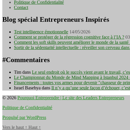
Politique de Confidentialité
Contact
Blog spécial Entrepreneurs Inspirés
Test intelligence émotionnelle
14/05/2026
Comment se protéger de la régression cognitive face à l’IA ?
03
Comment les soft skills peuvent améliorer le monde de la santé 
Sortir de la sédentarité intellectuelle : réveiller son cerveau d
#Commentaires
Tim
dans
Le seul endroit où le succès vient avant le travail, c’
Le Championnat du Monde de Mind Mapping à Istanbul 2024 - I
Financements : toutes vos armes pour devenir "chasseur de pri
Israel Basebya
dans
Il n’y a qu’une seule façon d’échouer, c’es
© 2026
Pourquoi Entreprendre | Le site des Leaders Entrepreneurs
Politique de Confidentialité
Propulsé par WordPress
Vers le haut
↑
Haut
↑