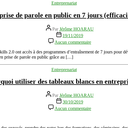
Catégories
Entreprenariat
Rapide
et
prise de parole en public en 7 jours (efficac
de
Mind
Mapping
Auteur
Par
Jérôme HOARAU
de
Date
19/11/2019
l’article
de
sur
Aucun commentaire
l’article
Booster
sa
ls 2.0 ont accès à des programmes d’entraînement de 7 jours pour déve
prise
en prise de parole en public grâce au […]
de
parole
Catégories
Entreprenariat
en
public
quoi utiliser des tableaux blancs en entrepri
en
7
jours
Auteur
Par
Jérôme HOARAU
(efficacité
de
Date
30/10/2019
prouvée)
l’article
de
sur
Aucun commentaire
l’article
Pourquoi
utiliser
des
tableaux
 des exposés, prendre des notes lors des formations, des séminaires, des ate