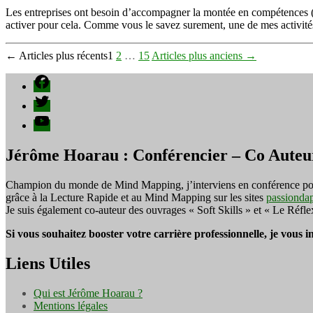
Les entreprises ont besoin d’accompagner la montée en compétences (te
activer pour cela. Comme vous le savez surement, une de mes activités 
Pagination
←
Articles
plus récents
1
2
…
15
Articles
plus anciens
→
des
Facebook
publications
Twitter
YouTube
Jérôme Hoarau : Conférencier – Co Auteu
Champion du monde de Mind Mapping, j’interviens en conférence pour f
grâce à la Lecture Rapide et au Mind Mapping sur les sites
passionda
Je suis également co-auteur des ouvrages « Soft Skills » et « Le Réfl
Si vous souhaitez booster votre carrière professionnelle, je vous 
Liens Utiles
Qui est Jérôme Hoarau ?
Mentions légales