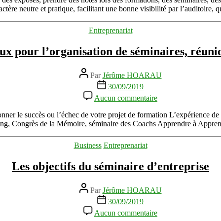
blancs
ctère neutre et pratique, facilitant une bonne visibilité par l’auditoire, 
en
entreprises
Catégories
Entreprenariat
?
eux pour l’organisation de séminaires, réuni
Auteur
Par
Jérôme HOARAU
de
Date
30/09/2019
l’article
de
sur
Aucun commentaire
l’article
La
location
ionner le succès ou l’échec de votre projet de formation L’expérience de
de
g, Congrès de la Mémoire, séminaire des Coachs Apprendre à Apprend
lieux
pour
Catégories
Business
Entreprenariat
l’organisation
de
Les objectifs du séminaire d’entreprise
séminaires,
réunions
et
Auteur
Par
Jérôme HOARAU
conférences
de
Date
30/09/2019
l’article
de
sur
Aucun commentaire
l’article
Les