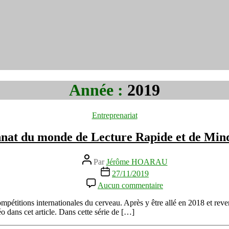
Année :
2019
Catégories
Entreprenariat
at du monde de Lecture Rapide et de Mi
Auteur
Par
Jérôme HOARAU
de
Date
27/11/2019
l’article
de
sur
Aucun commentaire
l’article
Championnat
du
pétitions internationales du cerveau. Après y être allé en 2018 et re
monde
o dans cet article. Dans cette série de […]
de
Lecture