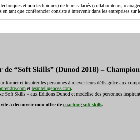
objectifs
chniques et non techniques) de leurs salariés (collaborateurs, managers
du
en tant que conférencier consiste à intervenir dans les entreprises sur
séminaire
d’entreprise
r de “Soft Skills” (Dunod 2018) – Champi
ormer et inspirer les personnes à relever leurs défis grâce aux compé
pprendre.com
et
lesintelligences.com
.
exe Soft Skills » aux Editions Dunod et modélise des personnes inspirant
invite à découvrir mon offre de
coaching soft skills
.