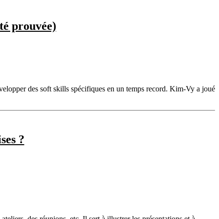
ité prouvée)
lopper des soft skills spécifiques en un temps record. Kim-Vy a joué
ses ?
liers, des réunions, etc. Il sert à illustrer les présentations et à