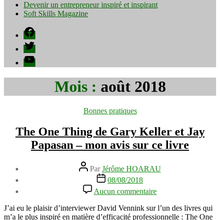
Devenir un entrepreneur inspiré et inspirant
Soft Skills Magazine
Facebook
Twitter
YouTube
Mois :
août 2018
Catégories
Bonnes pratiques
The One Thing de Gary Keller et Jay
Papasan – mon avis sur ce livre
Auteur
Par
Jérôme HOARAU
de
Date
08/08/2018
l’article
de
sur
Aucun commentaire
l’article
The
One
J’ai eu le plaisir d’interviewer David Vennink sur l’un des livres qui
Thing
m’a le plus inspiré en matière d’efficacité professionnelle : The One