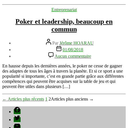
avis
Catégories
Entreprenariat
Poker et leadership, beaucoup en
commun
Auteur
Par
Jérôme HOARAU
de
Date
01/08/2018
l’article
de
sur
Aucun commentaire
l’article
Poker
et
En hausse depuis les dernières années, le poker ne cesse de gagner
leadership,
des adaptes de tous les âges à travers la planète. Et si ce sport a une
beaucoup
popularité si importante, c’est en grande partie grâce aux différentes
en
compétences qui peuvent être acquises sur la table de jeu et qui
commun
peuvent être utiles dans plusieurs […]
Pagination
←
Articles
plus récents
1
2
Articles
plus anciens
→
des
Facebook
publications
Twitter
YouTube