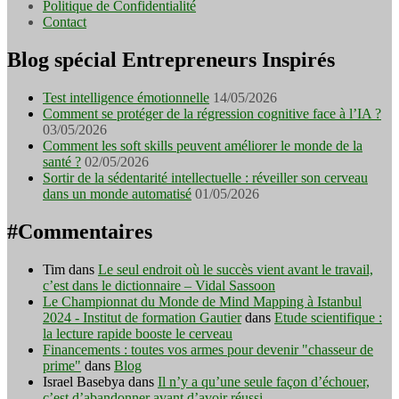
Politique de Confidentialité
Contact
Blog spécial Entrepreneurs Inspirés
Test intelligence émotionnelle
14/05/2026
Comment se protéger de la régression cognitive face à l’IA ?
03/05/2026
Comment les soft skills peuvent améliorer le monde de la
santé ?
02/05/2026
Sortir de la sédentarité intellectuelle : réveiller son cerveau
dans un monde automatisé
01/05/2026
#Commentaires
Tim
dans
Le seul endroit où le succès vient avant le travail,
c’est dans le dictionnaire – Vidal Sassoon
Le Championnat du Monde de Mind Mapping à Istanbul
2024 - Institut de formation Gautier
dans
Etude scientifique :
la lecture rapide booste le cerveau
Financements : toutes vos armes pour devenir "chasseur de
prime"
dans
Blog
Israel Basebya
dans
Il n’y a qu’une seule façon d’échouer,
c’est d’abandonner avant d’avoir réussi