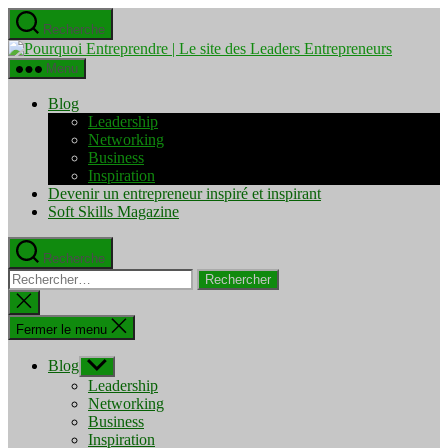
Aller
Recherche
au
Pourquo
contenu
Entrepre
Menu
|
Le
Blog
site
Leadership
des
Networking
Leaders
Business
Entrepre
Inspiration
Devenir un entrepreneur inspiré et inspirant
Soft Skills Magazine
Recherche
Rechercher :
Fermer
la
recherche
Fermer le menu
Blog
Afficher
le
Leadership
sous-
Networking
menu
Business
Inspiration