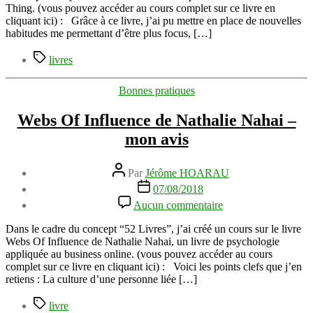
de
Thing. (vous pouvez accéder au cours complet sur ce livre en
Gary
cliquant ici) : Grâce à ce livre, j’ai pu mettre en place de nouvelles
Keller
habitudes me permettant d’être plus focus, […]
et
Jay
Étiquettes
livres
Papasan
–
Catégories
Bonnes pratiques
mon
avis
Webs Of Influence de Nathalie Nahai –
sur
ce
mon avis
livre
Auteur
Par
Jérôme HOARAU
de
Date
07/08/2018
l’article
de
sur
Aucun commentaire
l’article
Webs
Of
Dans le cadre du concept “52 Livres”, j’ai créé un cours sur le livre
Influence
Webs Of Influence de Nathalie Nahai, un livre de psychologie
de
appliquée au business online. (vous pouvez accéder au cours
Nathalie
complet sur ce livre en cliquant ici) : Voici les points clefs que j’en
Nahai
retiens : La culture d’une personne liée […]
–
mon
Étiquettes
livre