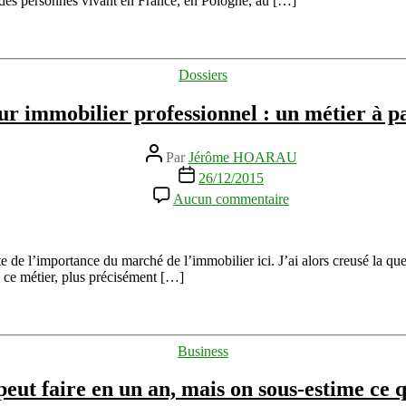
ec des personnes vivant en France, en Pologne, au […]
global
et
local
Catégories
Dossiers
eur immobilier professionnel : un métier à pa
Auteur
Par
Jérôme HOARAU
de
Date
26/12/2015
l’article
de
sur
Aucun commentaire
l’article
Investisseur
immobilier
professionnel
:
de l’importance du marché de l’immobilier ici. J’ai alors creusé la ques
un
é à ce métier, plus précisément […]
métier
à
part
entière
Catégories
Business
eut faire en un an, mais on sous-estime ce q