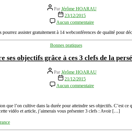
Auteur
Par
Jérôme HOARAU
de
Date
23/12/2015
l’article
de
sur
Aucun commentaire
l’article
On
surestime
s pourrez assister gratuitement à 14 webconférences de qualité pour dé
ce
qu'on
Catégories
Bonnes pratiques
peut
faire
e ses objectifs grâce à ces 3 clefs de la per
en
un
an,
Auteur
Par
Jérôme HOARAU
mais
de
Date
21/12/2015
on
l’article
de
sur
sous-
Aucun commentaire
l’article
Atteindre
estime
ses
ce
objectifs
qu'on
grâce
peut
on que l’on cultive dans la durée pour atteindre ses objectifs. C’est ce
à
faire
tte vidéo et article, j’aimerais vous présenter 3 clefs : Avoir […]
ces
en
3
5
rance
clefs
ans
de