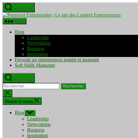
Aller
Recherche
au
Pourquo
contenu
Entrepre
Menu
|
Le
Blog
site
Leadership
des
Networking
Leaders
Business
Entrepre
Inspiration
Devenir un entrepreneur inspiré et inspirant
Soft Skills Magazine
Recherche
Rechercher :
Fermer
la
recherche
Fermer le menu
Blog
Afficher
le
Leadership
sous-
Networking
menu
Business
Inspiration