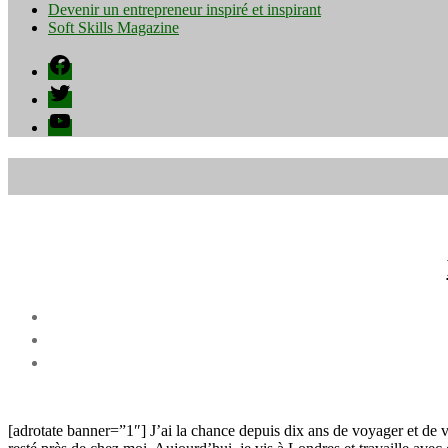
Devenir un entrepreneur inspiré et inspirant
Soft Skills Magazine
Facebook
Twitter
YouTube
[adrotate banner=”1″] J’ai la chance depuis dix ans de voyager et de vi