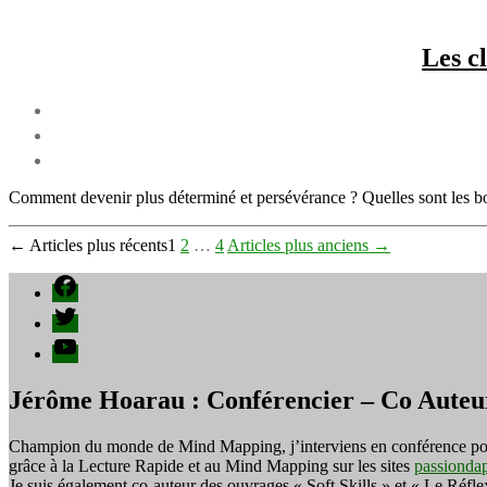
Les cl
Comment devenir plus déterminé et persévérance ? Quelles sont les b
Pagination
←
Articles
plus récents
1
2
…
4
Articles
plus anciens
→
des
Facebook
publications
Twitter
YouTube
Jérôme Hoarau : Conférencier – Co Auteu
Champion du monde de Mind Mapping, j’interviens en conférence pour f
grâce à la Lecture Rapide et au Mind Mapping sur les sites
passionda
Je suis également co-auteur des ouvrages « Soft Skills » et « Le Réfl