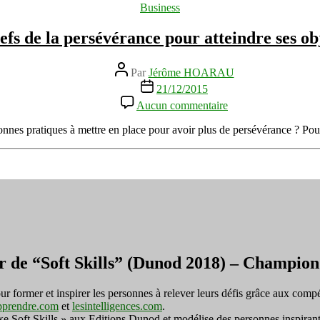
Catégories
Business
la
persévérance
efs de la persévérance pour atteindre ses ob
Auteur
Par
Jérôme HOARAU
de
Date
21/12/2015
l’article
de
sur
Aucun commentaire
l’article
Les
clefs
onnes pratiques à mettre en place pour avoir plus de persévérance ? Po
de
la
persévérance
pour
atteindre
ses
objectifs
r de “Soft Skills” (Dunod 2018) – Champi
ormer et inspirer les personnes à relever leurs défis grâce aux compé
pprendre.com
et
lesintelligences.com
.
exe Soft Skills » aux Editions Dunod et modélise des personnes inspirant