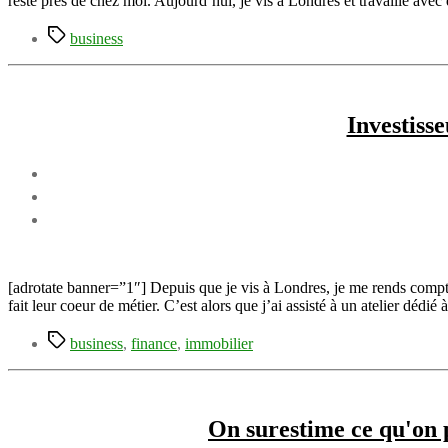
resté près de chez moi. Aujourd’hui, je vis à Londres et travaille av
Étiquettes
business
Investiss
[adrotate banner=”1″] Depuis que je vis à Londres, je me rends compte 
fait leur coeur de métier. C’est alors que j’ai assisté à un atelier dédi
Étiquettes
business
,
finance
,
immobilier
On surestime ce qu'on p