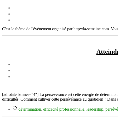
C'est le thème de l'évènement organisé par http://la-semaine.com. Vou
Atteindr
[adrotate banner=”4″] La persévérance est cette énergie de déterminati
difficultés. Comment cultiver cette persévérance au quotidien ? Dans ce
Étiquettes
détermination
,
efficacité professionnelle
,
leadership
,
persévé