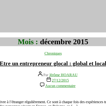
Mois :
décembre 2015
Catégories
Chroniques
Etre un entrepreneur glocal : global et loca
Auteur
Par
Jérôme HOARAU
de
Date
27/12/2015
l’article
de
sur
Aucun commentaire
l’article
Etre
un
entrepreneur
glocal
vre à l’étranger régulièrement. Ce sont à chaque fois des expériences tr
: