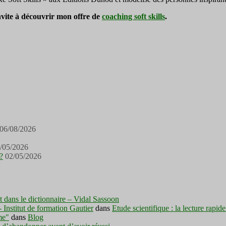
invite à découvrir mon offre de
coaching soft skills
.
06/08/2026
/05/2026
?
02/05/2026
est dans le dictionnaire – Vidal Sassoon
nstitut de formation Gautier
dans
Etude scientifique : la lecture rapid
me"
dans
Blog