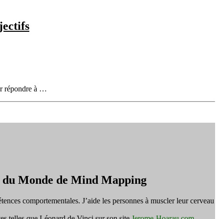
jectifs
ur répondre à …
on du Monde de Mind Mapping
tences comportementales. J’aide les personnes à muscler leur cerveau
es telles que Léonard de Vinci sur son site
Jerome-Hoarau.com
.