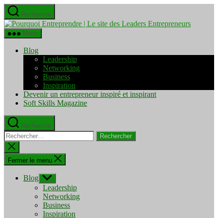
Aller
Recherche
au
Pourquo
contenu
Entrepre
Menu
|
Le
Blog
site
Leadership
des
Networking
Leaders
Business
Entrepre
Inspiration
Devenir un entrepreneur inspiré et inspirant
Soft Skills Magazine
Recherche
Rechercher :
Fermer
la
recherche
Fermer le menu
Blog
Afficher
le
Leadership
sous-
Networking
menu
Business
Inspiration