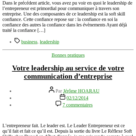
grâce
Dans le précédent article, vous avez pu voir en quoi le leadership de
aux
l’entrepreneur est primordial pour communiquer à travers son
feedbacks
entreprise. Une des composantes de ce leadership est la soft skill
clients
confiance. Cette confiance repose sur : la confiance en soi la
confiance des autres la confiance dans les évènements Ayant déjà
traité la confiance […]
Étiquettes
business
,
leadership
Catégories
Bonnes pratiques
Votre leadership au service de votre
communication d’entreprise
Auteur
Par
Jérôme HOARAU
de
Date
02/12/2014
l’article
de
sur
7 commentaires
l’article
Votre
leadership
au
service
L’entrepreneur fait. Le leader est. Le Leader Entrepreneur est ce
de
qu’il fait et fait ce qu’il est. Depuis la sortie du livre Le Réflexe Soft
votre