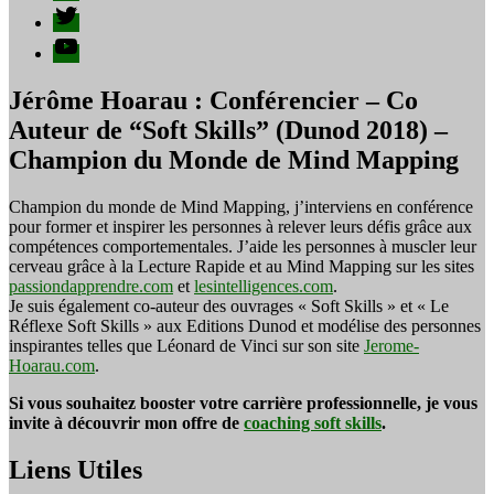
publications
Twitter
YouTube
Jérôme Hoarau : Conférencier – Co
Auteur de “Soft Skills” (Dunod 2018) –
Champion du Monde de Mind Mapping
Champion du monde de Mind Mapping, j’interviens en conférence
pour former et inspirer les personnes à relever leurs défis grâce aux
compétences comportementales. J’aide les personnes à muscler leur
cerveau grâce à la Lecture Rapide et au Mind Mapping sur les sites
passiondapprendre.com
et
lesintelligences.com
.
Je suis également co-auteur des ouvrages « Soft Skills » et « Le
Réflexe Soft Skills » aux Editions Dunod et modélise des personnes
inspirantes telles que Léonard de Vinci sur son site
Jerome-
Hoarau.com
.
Si vous souhaitez booster votre carrière professionnelle, je vous
invite à découvrir mon offre de
coaching soft skills
.
Liens Utiles