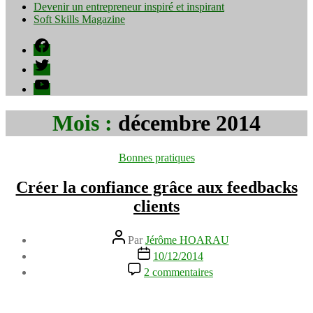
Devenir un entrepreneur inspiré et inspirant
Soft Skills Magazine
Facebook
Twitter
YouTube
Mois :
décembre 2014
Catégories
Bonnes pratiques
Créer la confiance grâce aux feedbacks
clients
Auteur
Par
Jérôme HOARAU
de
Date
10/12/2014
l’article
de
sur
2 commentaires
l’article
Créer
la
confiance