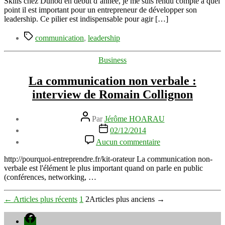
Skills chez Dunod en début d’année, je me suis rendu compte à quel
communication
point il est important pour un entrepreneur de développer son
d’entreprise
leadership. Ce pilier est indispensable pour agir […]
Étiquettes
communication
,
leadership
Catégories
Business
La communication non verbale :
interview de Romain Collignon
Auteur
Par
Jérôme HOARAU
de
Date
02/12/2014
l’article
de
sur
Aucun commentaire
l’article
La
communication
http://pourquoi-entreprendre.fr/kit-orateur La communication non-
non
verbale est l'élément le plus important quand on parle en public
verbale
(conférences, networking, …
:
interview
Pagination
←
Articles
plus récents
1
2
Articles
plus anciens
→
de
Romain
des
Facebook
Collignon