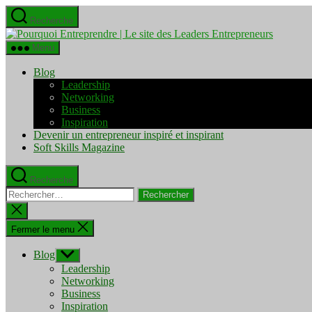
Aller
Recherche
au
Pourquo
contenu
Entrepre
Menu
|
Le
Blog
site
Leadership
des
Networking
Leaders
Business
Entrepre
Inspiration
Devenir un entrepreneur inspiré et inspirant
Soft Skills Magazine
Recherche
Rechercher :
Fermer
la
recherche
Fermer le menu
Blog
Afficher
le
Leadership
sous-
Networking
menu
Business
Inspiration