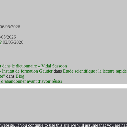
06/08/2026
/05/2026
?
02/05/2026
est dans le dictionnaire – Vidal Sassoon
nstitut de formation Gautier
dans
Etude scientifique : la lecture rapid
me"
dans
Blog
t d’abandonner avant d’avoir réussi
ebsite. If you continue to use this site we will assume that you are hap