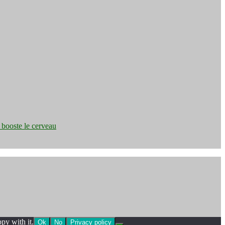
e booste le cerveau
py with it.
Ok
No
Privacy policy