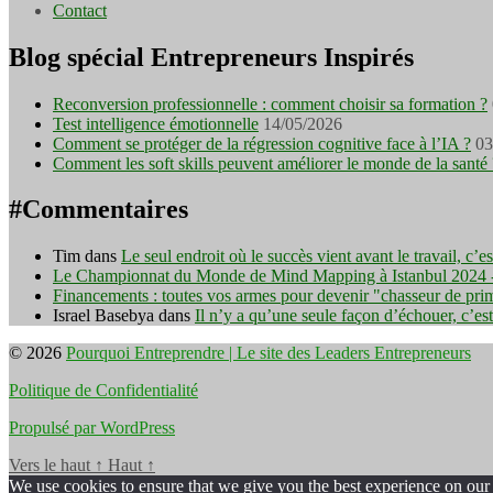
Contact
Blog spécial Entrepreneurs Inspirés
Reconversion professionnelle : comment choisir sa formation ?
Test intelligence émotionnelle
14/05/2026
Comment se protéger de la régression cognitive face à l’IA ?
03
Comment les soft skills peuvent améliorer le monde de la santé 
#Commentaires
Tim
dans
Le seul endroit où le succès vient avant le travail, c’
Le Championnat du Monde de Mind Mapping à Istanbul 2024 - I
Financements : toutes vos armes pour devenir "chasseur de pri
Israel Basebya
dans
Il n’y a qu’une seule façon d’échouer, c’es
© 2026
Pourquoi Entreprendre | Le site des Leaders Entrepreneurs
Politique de Confidentialité
Propulsé par WordPress
Vers le haut
↑
Haut
↑
We use cookies to ensure that we give you the best experience on our w