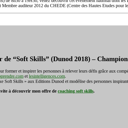
Paris) de 8h30 à 19H30, venez découvrir cet évènement national dont l
l’Egalité
Membre auditeur 2012 du CHEDE (Centre des Hautes Etudes pour l
des
chances
entrepreneuriales
r de “Soft Skills” (Dunod 2018) – Champi
ormer et inspirer les personnes à relever leurs défis grâce aux compé
pprendre.com
et
lesintelligences.com
.
exe Soft Skills » aux Editions Dunod et modélise des personnes inspirant
invite à découvrir mon offre de
coaching soft skills
.