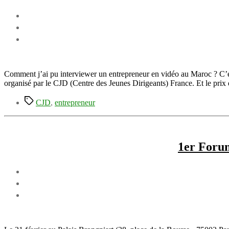
Comment j’ai pu interviewer un entrepreneur en vidéo au Maroc ? C’
organisé par le CJD (Centre des Jeunes Dirigeants) France. Et le pri
Étiquettes
CJD
,
entrepreneur
1er Forum