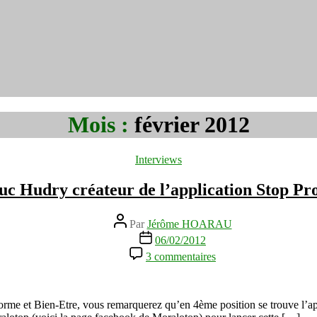
Mois :
février 2012
Catégories
Interviews
uc Hudry créateur de l’application Stop P
Auteur
Par
Jérôme HOARAU
de
Date
06/02/2012
l’article
de
sur
3 commentaires
l’article
Interview
de
Jean-
Luc
e Forme et Bien-Etre, vous remarquerez qu’en 4ème position se trouve l’a
Hudry