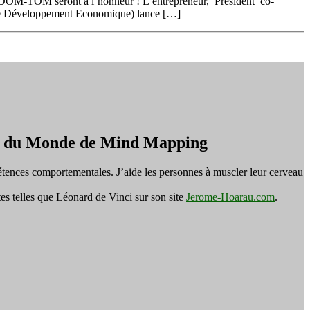
es DOM-TOM seront à l’honneur ! L’entrepreneur, Président co-
e Développement Economique) lance […]
on du Monde de Mind Mapping
tences comportementales. J’aide les personnes à muscler leur cerveau
es telles que Léonard de Vinci sur son site
Jerome-Hoarau.com
.