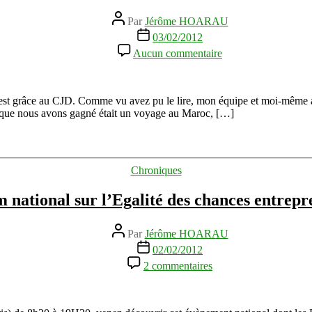
Auteur
Par
Jérôme HOARAU
de
Date
03/02/2012
l’article
de
sur
Aucun commentaire
l’article
Interview
de
Hassan
Charraf,
est grâce au CJD. Comme vu avez pu le lire, mon équipe et moi-même a
président
x que nous avons gagné était un voyage au Maroc, […]
du
Centre
des
Jeunes
Catégories
Chroniques
Dirigeants
(CJD)
 national sur l’Egalité des chances entrepr
Maroc
2011
Auteur
Par
Jérôme HOARAU
de
Date
02/02/2012
l’article
de
sur
2 commentaires
l’article
1er
Forum
national
sur