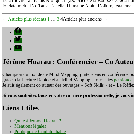
Le 21 février au Palais Brongniart (28, place de la Bourse · 75002 
fondateur du Do Tank Echelle Humaine Alain Dolium, également 
Pagination
←
Articles
plus récents
1
…
3
4
Articles
plus anciens
→
des
Facebook
publications
Twitter
YouTube
Jérôme Hoarau : Conférencier – Co Auteu
Champion du monde de Mind Mapping, j’interviens en conférence pour f
grâce à la Lecture Rapide et au Mind Mapping sur les sites
passionda
Je suis également co-auteur des ouvrages « Soft Skills » et « Le Réfl
Si vous souhaitez booster votre carrière professionnelle, je vous 
Liens Utiles
Qui est Jérôme Hoarau ?
Mentions légales
Politique de Confidentialité