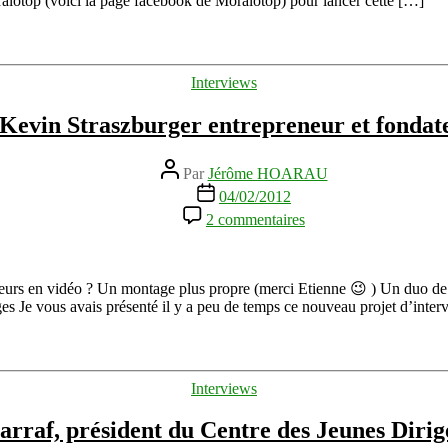
oralotop (voici la page facebook de Moralotop) pour lancer cette […]
créateur
de
l’application
Stop
Catégories
Interviews
Problèmes
–
 Kevin Straszburger entrepreneur et fonda
Moralotop
Auteur
Par
Jérôme HOARAU
de
Date
04/02/2012
l’article
de
sur
2 commentaires
l’article
Interview
vidéo
de
Kevin
rs en vidéo ? Un montage plus propre (merci Etienne 😉 ) Un duo de b
Straszburger
ges Je vous avais présenté il y a peu de temps ce nouveau projet d’inte
entrepreneur
et
fondateur
de
Catégories
Interviews
Ben
&
arraf, président du Centre des Jeunes Diri
Fakto