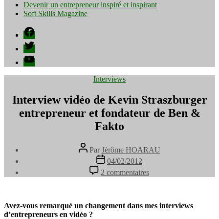
Devenir un entrepreneur inspiré et inspirant
Soft Skills Magazine
Facebook
Twitter
YouTube
Catégories
Interviews
Interview vidéo de Kevin Straszburger
entrepreneur et fondateur de Ben &
Fakto
Auteur
Par
Jérôme HOARAU
de
Date
04/02/2012
l’article
de
sur
2 commentaires
l’article
Interview
vidéo
de
Kevin
Avez-vous remarqué un changement dans mes interviews
Straszburger
d’entrepreneurs en vidéo ?