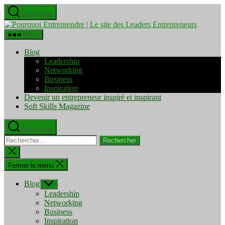
Aller
Recherche
au
Pourquo
contenu
Entrepre
Menu
|
Le
Blog
site
Leadership
des
Networking
Leaders
Business
Entrepre
Inspiration
Devenir un entrepreneur inspiré et inspirant
Soft Skills Magazine
Recherche
Rechercher :
Fermer
la
recherche
Fermer le menu
Blog
Afficher
le
Leadership
sous-
Networking
menu
Business
Inspiration