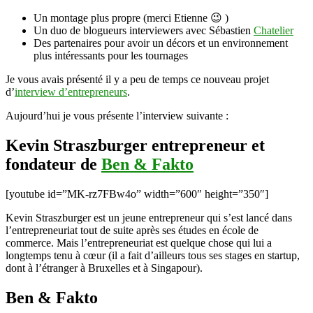
entrepreneur
et
Un montage plus propre (merci Etienne 😉 )
fondateur
Un duo de blogueurs interviewers avec Sébastien
Chatelier
de
Des partenaires pour avoir un décors et un environnement
Ben
plus intéressants pour les tournages
&
Je vous avais présenté il y a peu de temps ce nouveau projet
Fakto
d’
interview d’entrepreneurs
.
Aujourd’hui je vous présente l’interview suivante :
Kevin Straszburger entrepreneur et
fondateur de
Ben & Fakto
[youtube id=”MK-rz7FBw4o” width=”600″ height=”350″]
Kevin Straszburger est un jeune entrepreneur qui s’est lancé dans
l’entrepreneuriat tout de suite après ses études en école de
commerce. Mais l’entrepreneuriat est quelque chose qui lui a
longtemps tenu à cœur (il a fait d’ailleurs tous ses stages en startup,
dont à l’étranger à Bruxelles et à Singapour).
Ben & Fakto