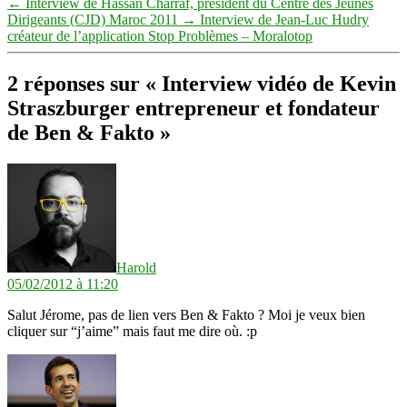
←
Interview de Hassan Charraf, président du Centre des Jeunes
Dirigeants (CJD) Maroc 2011
→
Interview de Jean-Luc Hudry
créateur de l’application Stop Problèmes – Moralotop
2 réponses sur « Interview vidéo de Kevin
Straszburger entrepreneur et fondateur
de Ben & Fakto »
dit :
Harold
05/02/2012 à 11:20
Salut Jérome, pas de lien vers Ben & Fakto ? Moi je veux bien
cliquer sur “j’aime” mais faut me dire où. :p
dit :