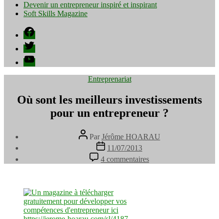
Devenir un entrepreneur inspiré et inspirant
Soft Skills Magazine
Facebook
Twitter
YouTube
Catégories
Entreprenariat
Où sont les meilleurs investissements
pour un entrepreneur ?
Auteur
Par
Jérôme HOARAU
de
Date
11/07/2013
l’article
de
sur
4 commentaires
l’article
Où
sont
les
meilleurs
investissements
pour
un