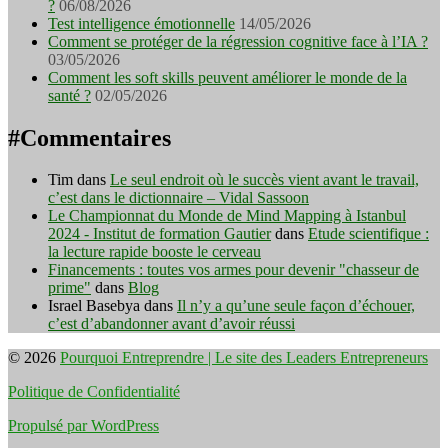
?
06/08/2026
Test intelligence émotionnelle
14/05/2026
Comment se protéger de la régression cognitive face à l’IA ?
03/05/2026
Comment les soft skills peuvent améliorer le monde de la
santé ?
02/05/2026
#Commentaires
Tim
dans
Le seul endroit où le succès vient avant le travail,
c’est dans le dictionnaire – Vidal Sassoon
Le Championnat du Monde de Mind Mapping à Istanbul
2024 - Institut de formation Gautier
dans
Etude scientifique :
la lecture rapide booste le cerveau
Financements : toutes vos armes pour devenir "chasseur de
prime"
dans
Blog
Israel Basebya
dans
Il n’y a qu’une seule façon d’échouer,
c’est d’abandonner avant d’avoir réussi
© 2026
Pourquoi Entreprendre | Le site des Leaders Entrepreneurs
Politique de Confidentialité
Propulsé par WordPress