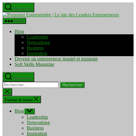
Aller
Recherche
au
Pourquo
contenu
Entrepre
Menu
|
Le
Blog
site
Leadership
des
Networking
Leaders
Business
Entrepre
Inspiration
Devenir un entrepreneur inspiré et inspirant
Soft Skills Magazine
Recherche
Rechercher :
Fermer
la
recherche
Fermer le menu
Blog
Afficher
le
Leadership
sous-
Networking
menu
Business
Inspiration