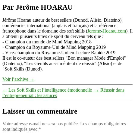
Par Jérôme HOARAU
Jérôme Hoarau auteur de best sellers (Dunod, Alisio, Diateino),
conférencier international (anglais et français) et la référence
francophone dans le domaine des soft skills (
Jerome-Hoarau.com
). Il
a obtenu plusieurs titres de sport du cerveau tels que :
- Champion du monde de Mind Mapping 2018
- Champion du Royaume-Uni de Mind Mapping 2019
- Vice-champion du Royaume-Uni en Lecture Rapide 2019
Il est le co-auteur des best sellers "Bon manager Mode d'Emploi"
(Diateino), "Les Gentils aussi méritent de réussir" (Alisio) et de
"Soft Skills (Dunod).
Voir l’archive
→
←
Les Soft Skills et l’intelligence émotionnelle
→
Réussir dans
l’entrepreneuriat : les astuces
Laisser un commentaire
Votre adresse e-mail ne sera pas publiée.
Les champs obligatoires
sont indiqués avec
*