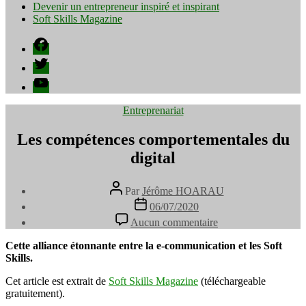
Devenir un entrepreneur inspiré et inspirant
Soft Skills Magazine
Facebook
Twitter
YouTube
Catégories
Entreprenariat
Les compétences comportementales du
digital
Auteur
Par
Jérôme HOARAU
de
Date
06/07/2020
l’article
de
sur
Aucun commentaire
l’article
Les
compétences
Cette alliance étonnante entre la e-communication et les Soft
comportementales
Skills.
du
digital
Cet article est extrait de
Soft Skills Magazine
(téléchargeable
gratuitement).