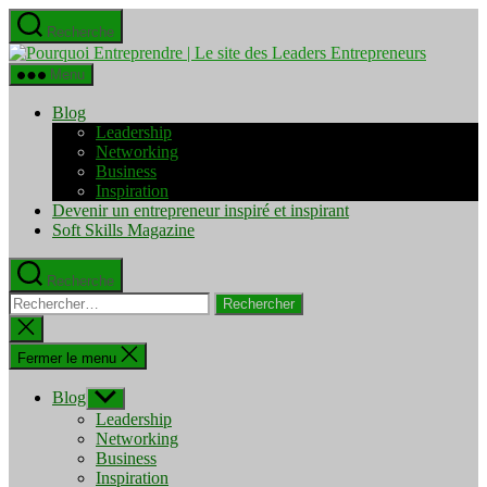
Aller
Recherche
au
Pourquo
contenu
Entrepre
Menu
|
Le
Blog
site
Leadership
des
Networking
Leaders
Business
Entrepre
Inspiration
Devenir un entrepreneur inspiré et inspirant
Soft Skills Magazine
Recherche
Rechercher :
Fermer
la
recherche
Fermer le menu
Blog
Afficher
le
Leadership
sous-
Networking
menu
Business
Inspiration