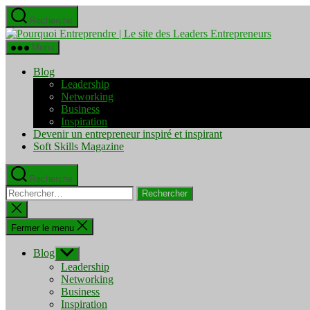
Aller
Recherche
au
Pourquo
contenu
Entrepre
Menu
|
Le
Blog
site
Leadership
des
Networking
Leaders
Business
Entrepre
Inspiration
Devenir un entrepreneur inspiré et inspirant
Soft Skills Magazine
Recherche
Rechercher :
Fermer
la
recherche
Fermer le menu
Blog
Afficher
le
Leadership
sous-
Networking
menu
Business
Inspiration