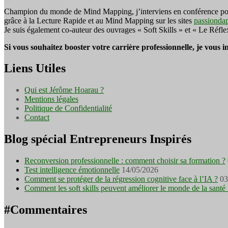
Champion du monde de Mind Mapping, j’interviens en conférence pour f
grâce à la Lecture Rapide et au Mind Mapping sur les sites
passionda
Je suis également co-auteur des ouvrages « Soft Skills » et « Le Réfl
Si vous souhaitez booster votre carrière professionnelle, je vous 
Liens Utiles
Qui est Jérôme Hoarau ?
Mentions légales
Politique de Confidentialité
Contact
Blog spécial Entrepreneurs Inspirés
Reconversion professionnelle : comment choisir sa formation ?
Test intelligence émotionnelle
14/05/2026
Comment se protéger de la régression cognitive face à l’IA ?
03
Comment les soft skills peuvent améliorer le monde de la santé 
#Commentaires