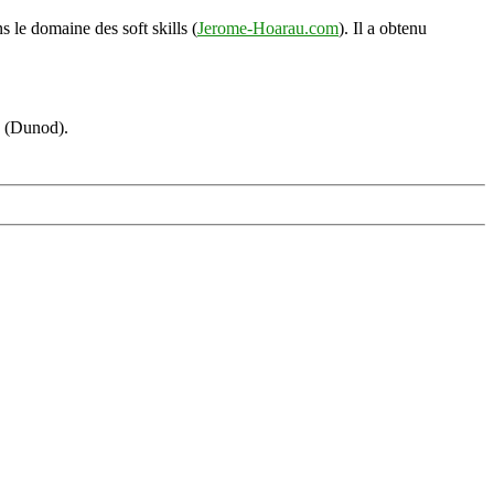
s le domaine des soft skills (
Jerome-Hoarau.com
). Il a obtenu
s (Dunod).