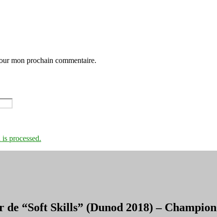
 pour mon prochain commentaire.
is processed.
r de “Soft Skills” (Dunod 2018) – Champi