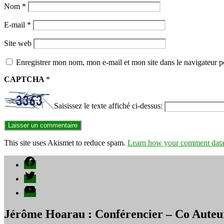
Nom
*
E-mail
*
Site web
Enregistrer mon nom, mon e-mail et mon site dans le navigateur
CAPTCHA
*
Saisissez le texte affiché ci-dessus:
This site uses Akismet to reduce spam.
Learn how your comment data 
Facebook
Twitter
YouTube
Jérôme Hoarau : Conférencier – Co Auteu