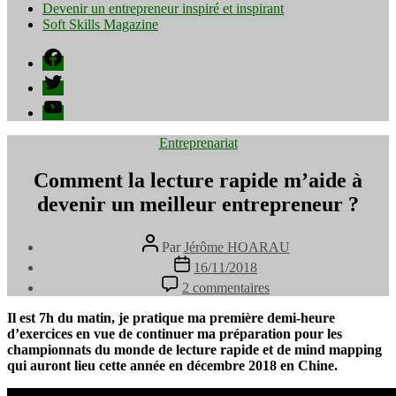
Devenir un entrepreneur inspiré et inspirant
Soft Skills Magazine
Facebook
Twitter
YouTube
Catégories
Entreprenariat
Comment la lecture rapide m’aide à
devenir un meilleur entrepreneur ?
Auteur
Par
Jérôme HOARAU
de
Date
16/11/2018
l’article
de
sur
2 commentaires
l’article
Comment
la
Il est 7h du matin, je pratique ma première demi-heure
lecture
d’exercices en vue de continuer ma préparation pour les
rapide
championnats du monde de lecture rapide et de mind mapping
m’aide
qui auront lieu cette année en décembre 2018 en Chine.
à
devenir