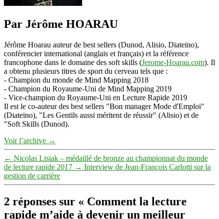
Par Jérôme HOARAU
Jérôme Hoarau auteur de best sellers (Dunod, Alisio, Diateino),
conférencier international (anglais et français) et la référence
francophone dans le domaine des soft skills (
Jerome-Hoarau.com
). Il
a obtenu plusieurs titres de sport du cerveau tels que :
- Champion du monde de Mind Mapping 2018
- Champion du Royaume-Uni de Mind Mapping 2019
- Vice-champion du Royaume-Uni en Lecture Rapide 2019
Il est le co-auteur des best sellers "Bon manager Mode d'Emploi"
(Diateino), "Les Gentils aussi méritent de réussir" (Alisio) et de
"Soft Skills (Dunod).
Voir l’archive
→
←
Nicolas Lisiak – médaillé de bronze au championnat du monde
de lecture rapide 2017
→
Interview de Jean-François Carlotti sur la
gestion de carrière
2 réponses sur « Comment la lecture
rapide m’aide à devenir un meilleur