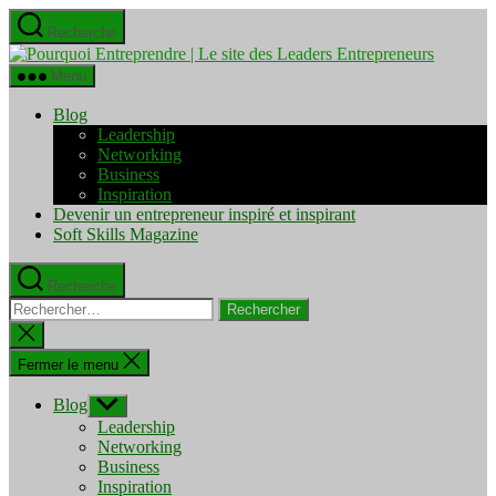
Aller
Recherche
au
Pourquo
contenu
Entrepre
Menu
|
Le
Blog
site
Leadership
des
Networking
Leaders
Business
Entrepre
Inspiration
Devenir un entrepreneur inspiré et inspirant
Soft Skills Magazine
Recherche
Rechercher :
Fermer
la
recherche
Fermer le menu
Blog
Afficher
le
Leadership
sous-
Networking
menu
Business
Inspiration