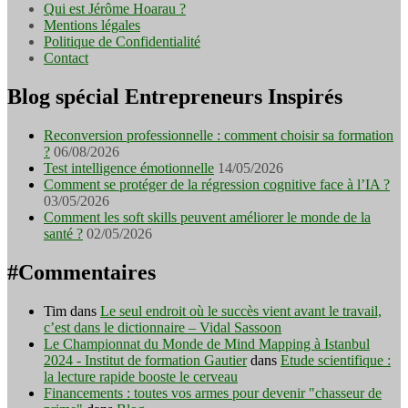
Qui est Jérôme Hoarau ?
Mentions légales
Politique de Confidentialité
Contact
Blog spécial Entrepreneurs Inspirés
Reconversion professionnelle : comment choisir sa formation
?
06/08/2026
Test intelligence émotionnelle
14/05/2026
Comment se protéger de la régression cognitive face à l’IA ?
03/05/2026
Comment les soft skills peuvent améliorer le monde de la
santé ?
02/05/2026
#Commentaires
Tim
dans
Le seul endroit où le succès vient avant le travail,
c’est dans le dictionnaire – Vidal Sassoon
Le Championnat du Monde de Mind Mapping à Istanbul
2024 - Institut de formation Gautier
dans
Etude scientifique :
la lecture rapide booste le cerveau
Financements : toutes vos armes pour devenir "chasseur de