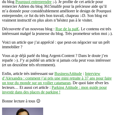
du blog
Pourquoi entreprendre
;-). Je profite de cet article pour
remercier Adrien du blog 3615malife pour la précieuse aide qu’il
m’a donnée pour considérablement améliorer le design de Pourquoi
entreprendre, ce fut du très bon travail, chapeau :-D. Son blog est
vraiment instructif en plus alors n’hésitez pas à le visiter.
Découverte d’un nouveau blog :
Rue de la pai€
. Le contenu est très
intéressant malgré la jeunesse du blog. Très prometteur selon moi ;-).
Voici un article que j’ai apprécié : que peut-on négocier sur un prêt
immobilier ?
Vous ai-je déjà parlé du blog Argent-Content ? Dans le doute j’en
reparle :-). J’y ai publié un article si jamais cela peut vous intéresser
(et un deuxième très récemment).
Enfin, article très intéressant sur
BusinessAttitude
:
Interview
d’Alexandra : comment j’ai pris une mini retraite à 37 ans pour faire
un tour du monde sur un voilier catamaran
. De quoi faire rêver les
lecteurs… Et aussi cet article :
Parking Attitude : mon guide pour
investir dans des places de parking !
Bonne lecture à tous 😉