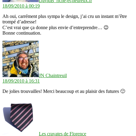
DavidB_riche-et-heureux.fr
18/09/2010 à 00:19
Ah oui, carrément plus sympa le design, j’ai cru un instant m’être
trompé d’adresse!
C’est vrai que ça donne plus envie d’entreprendre… 😉
Bonne continuation.
dit :
JN Chaintreuil
18/09/2010 à 16:31
De jolies trouvailles! Merci beaucoup et au plaisir des futures 🙂
dit :
Les cravates de Florence