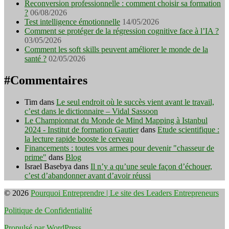
Reconversion professionnelle : comment choisir sa formation
?
06/08/2026
Test intelligence émotionnelle
14/05/2026
Comment se protéger de la régression cognitive face à l’IA ?
03/05/2026
Comment les soft skills peuvent améliorer le monde de la
santé ?
02/05/2026
#Commentaires
Tim
dans
Le seul endroit où le succès vient avant le travail,
c’est dans le dictionnaire – Vidal Sassoon
Le Championnat du Monde de Mind Mapping à Istanbul
2024 - Institut de formation Gautier
dans
Etude scientifique :
la lecture rapide booste le cerveau
Financements : toutes vos armes pour devenir "chasseur de
prime"
dans
Blog
Israel Basebya
dans
Il n’y a qu’une seule façon d’échouer,
c’est d’abandonner avant d’avoir réussi
© 2026
Pourquoi Entreprendre | Le site des Leaders Entrepreneurs
Politique de Confidentialité
Propulsé par WordPress