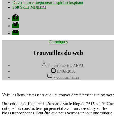
Devenir un entrepreneur inspiré et inspirant
Soft Skills Magazine
Facebook
Twitter
YouTube
Catégories
Chroniques
Trouvailles du web
Auteur
Par
Jérôme HOARAU
de
Date
17/09/2010
l’article
de
sur
7 commentaires
l’article
Trouvailles
du
web
Voici les liens intéressants que j’ai trouvés dernièrement sur internet :
Une critique de blog très intéressante sur le blog de 3615malife. Une
critique très constructive qui permet d’avoir un case study sur les
blogs francophones. Peut être que nous verrons un jour une critique