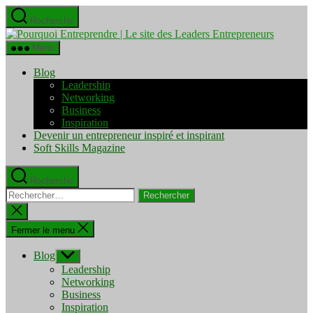
Aller
Recherche
au
Pourquo
contenu
Entrepre
Menu
|
Le
Blog
site
Leadership
des
Networking
Leaders
Business
Entrepre
Inspiration
Devenir un entrepreneur inspiré et inspirant
Soft Skills Magazine
Recherche
Rechercher :
Fermer
la
recherche
Fermer le menu
Blog
Afficher
le
Leadership
sous-
Networking
menu
Business
Inspiration