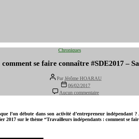
Catégories
Chroniques
: comment se faire connaître #SDE2017 – S
Auteur
Par
Jérôme HOARAU
de
Date
06/02/2017
l’article
de
sur
Aucun commentaire
l’article
Travailleurs
indépendants
:
comment
rsque l’on débute dans son activité d’entrepreneur indépendant ? 
se
er 2017 sur le thème “Travailleurs indépendants : comment se fair
faire
connaître
#SDE2017