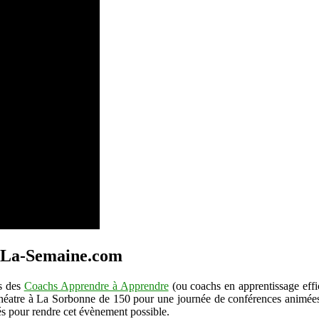
–
Salon
des
Entrepreneurs
2017
ez La-Semaine.com
s des
Coachs Apprendre à Apprendre
(ou coachs en apprentissage effic
héatre à La Sorbonne de 150 pour une journée de conférences animées 
isés pour rendre cet évènement possible.