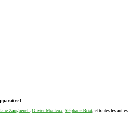
apparaitre !
dane Zangueneh
,
Olivier Monteux
,
Stéphane Briot
, et toutes les autres