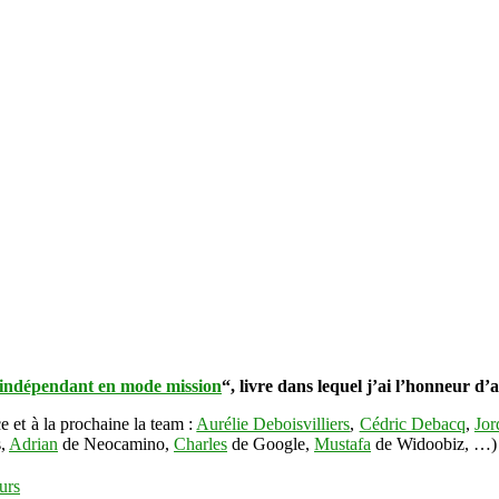
 indépendant en mode mission
“, livre dans lequel j’ai l’honneur d’
 et à la prochaine la team :
Aurélie Deboisvilliers
,
Cédric Debacq
,
Jor
s,
Adrian
de Neocamino,
Charles
de Google,
Mustafa
de Widoobiz, …)
urs