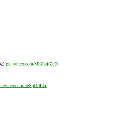
😊
pic.twitter.com/MbZjaftZeD
c.twitter.com/IteSpD0Lkc