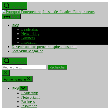
Aller
Recherche
au
Pourquo
contenu
Entrepre
Menu
|
Le
Blog
site
Leadership
des
Networking
Leaders
Business
Entrepre
Inspiration
Devenir un entrepreneur inspiré et inspirant
Soft Skills Magazine
Recherche
Rechercher :
Fermer
la
recherche
Fermer le menu
Blog
Afficher
le
Leadership
sous-
Networking
menu
Business
Inspiration