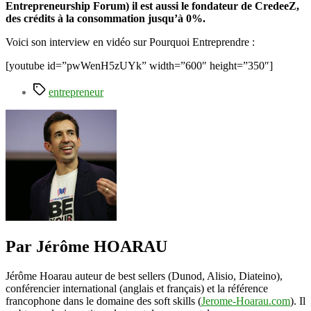
des
Entrepreneurship Forum) il est aussi le fondateur de CredeeZ,
crédits
des crédits à la consommation jusqu’à 0%.
à
Voici son interview en vidéo sur Pourquoi Entreprendre :
la
consommation
[youtube id=”pwWenH5zUYk” width=”600″ height=”350″]
jusqu’à
02
Étiquettes
entrepreneur
avec
credeeZ
fondée
par
Thomas
Rebaud
Par Jérôme HOARAU
Jérôme Hoarau auteur de best sellers (Dunod, Alisio, Diateino),
conférencier international (anglais et français) et la référence
francophone dans le domaine des soft skills (
Jerome-Hoarau.com
). Il