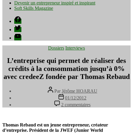
Devenir un entrepreneur inspiré et inspirant
Soft Skills Magazine
Facebook
Twitter
YouTube
Catégories
Dossiers
Interviews
L’entreprise qui permet de réaliser des
crédits à la consommation jusqu’à 0%
avec credeeZ fondée par Thomas Rebaud
Auteur
Par
Jérôme HOARAU
de
Date
01/12/2012
l’article
de
sur
2 commentaires
l’article
L’entreprise
qui
permet
de
Thomas Rebaud est un jeune entrepreneur, créateur
réaliser
d’entreprise. Président de la JWEF (Junior World