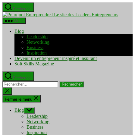
Aller
Recherche
au
Pourquo
contenu
Entrepre
Menu
|
Le
Blog
site
Leadership
des
Networking
Leaders
Business
Entrepre
Inspiration
Devenir un entrepreneur inspiré et inspirant
Soft Skills Magazine
Recherche
Rechercher :
Fermer
la
recherche
Fermer le menu
Blog
Afficher
le
Leadership
sous-
Networking
menu
Business
Inspiration