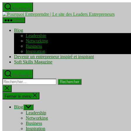
Aller
Recherche
au
Pourquo
contenu
Entrepre
Menu
|
Le
Blog
site
Leadership
des
Networking
Leaders
Business
Entrepre
Inspiration
Devenir un entrepreneur inspiré et inspirant
Soft Skills Magazine
Recherche
Rechercher :
Fermer
la
recherche
Fermer le menu
Blog
Afficher
le
Leadership
sous-
Networking
menu
Business
Inspiration