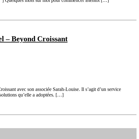
0″] Quelques mots sur moi pour commencer Bientôt […]
el – Beyond Croissant
roissant avec son associée Sarah-Louise. Il s’agit d’un service
 solutions qu’elle a adoptées. […]