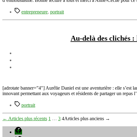
d’enthousiasme. Bonne lecture à tous et merci à Anne-Cécile pour
Étiquettes
entrepreneure
,
portrait
Au-delà des clichés 
[adrotate banner=”4″] Aurélie Daniel est une aventurière : elle s’est 
innovant permettant aux voyageurs et résidents de partager un repas l’un
Étiquettes
portrait
Pagination
←
Articles
plus récents
1
…
3
4
Articles
plus anciens
→
des
Facebook
publications