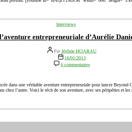
 ce beau portrait. [youtube id=”tsAQrT19DcM” width=”600″ height=”35
Anne-
Cécile
Cojean
fondatrice
Catégories
Interviews
d’Ambassabuzz
: l’aventure entrepreneuriale d’Aurélie Dani
Auteur
Par
Jérôme HOARAU
de
Date
16/01/2013
l’article
de
sur
6 commentaires
l’article
Au-
delà
des
clichés
lancée dans une véritable aventure entrepreneuriale pour lancer Beyond C
:
 chez l’autre. Voici le récit de son aventure, avec ses péripéties et les
l’aventure
entrepreneuriale
d’Aurélie
Daniel
–
Beyond
Croissant