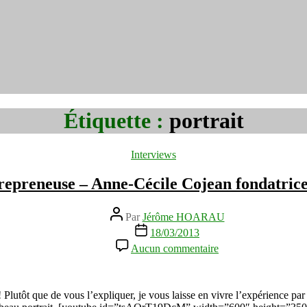
Étiquette :
portrait
Catégories
Interviews
trepreneuse – Anne-Cécile Cojean fondatri
Auteur
Par
Jérôme HOARAU
de
Date
18/03/2013
l’article
de
sur
Aucun commentaire
l’article
Vis
ma
vie
d’entrepreneuse
lutôt que de vous l’expliquer, je vous laisse en vivre l’expérience par 
–