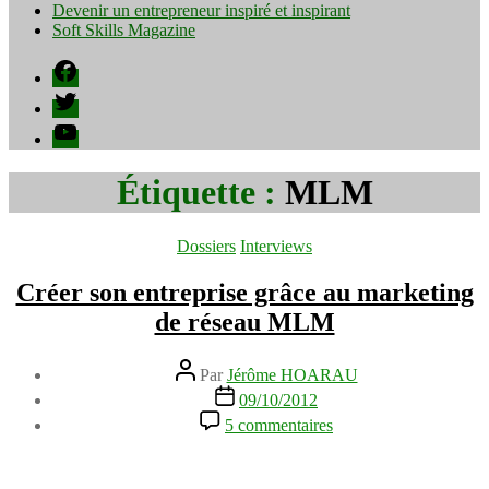
Devenir un entrepreneur inspiré et inspirant
Soft Skills Magazine
Facebook
Twitter
YouTube
Étiquette :
MLM
Catégories
Dossiers
Interviews
Créer son entreprise grâce au marketing
de réseau MLM
Auteur
Par
Jérôme HOARAU
de
Date
09/10/2012
l’article
de
sur
5 commentaires
l’article
Créer
son
entreprise