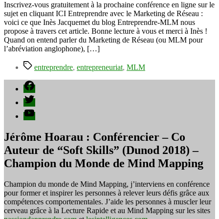
grâce
Inscrivez-vous gratuitement à la prochaine conférence en ligne sur le
au
sujet en cliquant ICI Entreprendre avec le Marketing de Réseau :
marketing
voici ce que Inès Jacquemet du blog Entreprendre-MLM nous
de
propose à travers cet article. Bonne lecture à vous et merci à Inès !
réseau
Quand on entend parler du Marketing de Réseau (ou MLM pour
MLM
l’abréviation anglophone), […]
Étiquettes
entreprendre
,
entrepreneuriat
,
MLM
Facebook
Twitter
YouTube
Jérôme Hoarau : Conférencier – Co
Auteur de “Soft Skills” (Dunod 2018) –
Champion du Monde de Mind Mapping
Champion du monde de Mind Mapping, j’interviens en conférence
pour former et inspirer les personnes à relever leurs défis grâce aux
compétences comportementales. J’aide les personnes à muscler leur
cerveau grâce à la Lecture Rapide et au Mind Mapping sur les sites