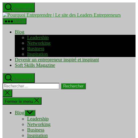
Aller
Recherche
au
Pourquo
contenu
Entrepre
Menu
|
Le
Blog
site
Leadership
des
Networking
Leaders
Business
Entrepre
Inspiration
Devenir un entrepreneur inspiré et inspirant
Soft Skills Magazine
Recherche
Rechercher :
Fermer
la
recherche
Fermer le menu
Blog
Afficher
le
Leadership
sous-
Networking
menu
Business
Inspiration