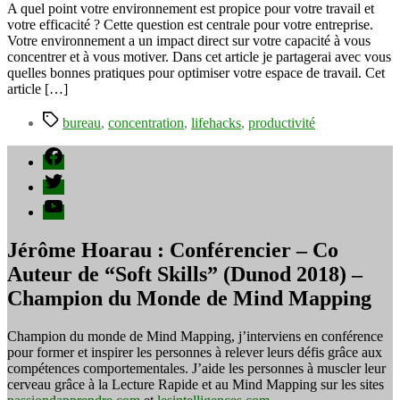
travail,
A quel point votre environnement est propice pour votre travail et
allié
votre efficacité ? Cette question est centrale pour votre entreprise.
de
Votre environnement a un impact direct sur votre capacité à vous
votre
concentrer et à vous motiver. Dans cet article je partagerai avec vous
efficacité
quelles bonnes pratiques pour optimiser votre espace de travail. Cet
professionnelle
article […]
Étiquettes
bureau
,
concentration
,
lifehacks
,
productivité
Facebook
Twitter
YouTube
Jérôme Hoarau : Conférencier – Co
Auteur de “Soft Skills” (Dunod 2018) –
Champion du Monde de Mind Mapping
Champion du monde de Mind Mapping, j’interviens en conférence
pour former et inspirer les personnes à relever leurs défis grâce aux
compétences comportementales. J’aide les personnes à muscler leur
cerveau grâce à la Lecture Rapide et au Mind Mapping sur les sites