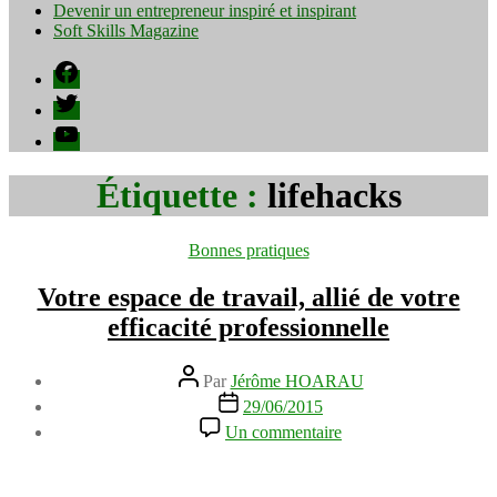
Devenir un entrepreneur inspiré et inspirant
Soft Skills Magazine
Facebook
Twitter
YouTube
Étiquette :
lifehacks
Catégories
Bonnes pratiques
Votre espace de travail, allié de votre
efficacité professionnelle
Auteur
Par
Jérôme HOARAU
de
Date
29/06/2015
l’article
de
sur
Un commentaire
l’article
Votre
espace
de