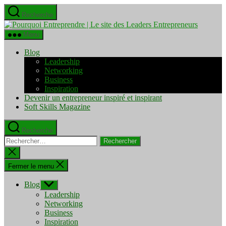
Aller
Recherche
au
Pourquo
contenu
Entrepre
Menu
|
Le
Blog
site
Leadership
des
Networking
Leaders
Business
Entrepre
Inspiration
Devenir un entrepreneur inspiré et inspirant
Soft Skills Magazine
Recherche
Rechercher :
Fermer
la
recherche
Fermer le menu
Blog
Afficher
le
Leadership
sous-
Networking
menu
Business
Inspiration