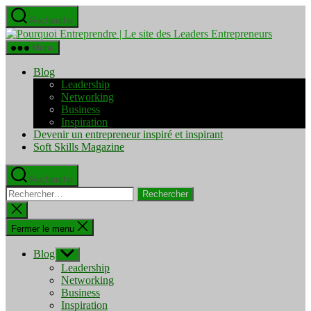
Aller
Recherche
au
Pourquo
contenu
Entrepre
Menu
|
Le
Blog
site
Leadership
des
Networking
Leaders
Business
Entrepre
Inspiration
Devenir un entrepreneur inspiré et inspirant
Soft Skills Magazine
Recherche
Rechercher :
Fermer
la
recherche
Fermer le menu
Blog
Afficher
le
Leadership
sous-
Networking
menu
Business
Inspiration