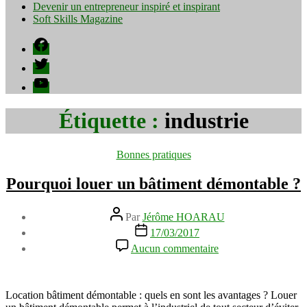
Devenir un entrepreneur inspiré et inspirant
Soft Skills Magazine
Facebook
Twitter
YouTube
Étiquette :
industrie
Catégories
Bonnes pratiques
Pourquoi louer un bâtiment démontable ?
Auteur
Par
Jérôme HOARAU
de
Date
17/03/2017
l’article
de
sur
Aucun commentaire
l’article
Pourquoi
louer
un
bâtiment
Location bâtiment démontable : quels en sont les avantages ? Louer
démontable ?