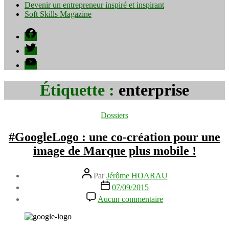
Devenir un entrepreneur inspiré et inspirant
Soft Skills Magazine
Facebook
Twitter
YouTube
Étiquette :
enterprise
Catégories
Dossiers
#GoogleLogo : une co-création pour une
image de Marque plus mobile !
Auteur
Par
Jérôme HOARAU
de
Date
07/09/2015
l’article
de
sur
Aucun commentaire
l’article
#GoogleLogo
:
une