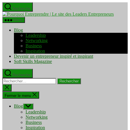
Aller
Recherche
au
Pourquo
contenu
Entrepre
Menu
|
Le
Blog
site
Leadership
des
Networking
Leaders
Business
Entrepre
Inspiration
Devenir un entrepreneur inspiré et inspirant
Soft Skills Magazine
Recherche
Rechercher :
Fermer
la
recherche
Fermer le menu
Blog
Afficher
le
Leadership
sous-
Networking
menu
Business
Inspiration