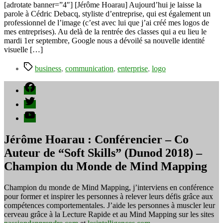
co-
[adrotate banner=”4″] [Jérôme Hoarau] Aujourd’hui je laisse la
création
parole à Cédric Debacq, styliste d’entreprise, qui est également un
pour
professionnel de l’image (c’est avec lui que j’ai créé mes logos de
une
mes entreprises). Au delà de la rentrée des classes qui a eu lieu le
image
mardi 1er septembre, Google nous a dévoilé sa nouvelle identité
de
visuelle […]
Marque
Étiquettes
plus
business
,
communication
,
enterprise
,
logo
mobile !
Facebook
Twitter
YouTube
Jérôme Hoarau : Conférencier – Co
Auteur de “Soft Skills” (Dunod 2018) –
Champion du Monde de Mind Mapping
Champion du monde de Mind Mapping, j’interviens en conférence
pour former et inspirer les personnes à relever leurs défis grâce aux
compétences comportementales. J’aide les personnes à muscler leur
cerveau grâce à la Lecture Rapide et au Mind Mapping sur les sites