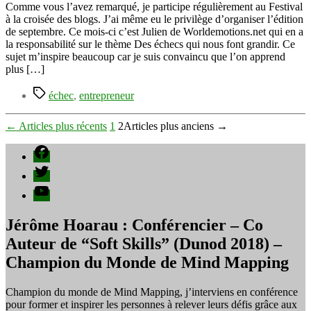
moyen
Comme vous l’avez remarqué, je participe régulièrement au Festival
d’apprendre
à la croisée des blogs. J’ai même eu le privilège d’organiser l’édition
et
de septembre. Ce mois-ci c’est Julien de Worldemotions.net qui en a
comme
la responsabilité sur le thème Des échecs qui nous font grandir. Ce
épice
sujet m’inspire beaucoup car je suis convaincu que l’on apprend
de
plus […]
vie
Étiquettes
échec
,
entrepreneur
Pagination
←
Articles
plus récents
1
2
Articles
plus anciens
→
des
Facebook
publications
Twitter
YouTube
Jérôme Hoarau : Conférencier – Co
Auteur de “Soft Skills” (Dunod 2018) –
Champion du Monde de Mind Mapping
Champion du monde de Mind Mapping, j’interviens en conférence
pour former et inspirer les personnes à relever leurs défis grâce aux