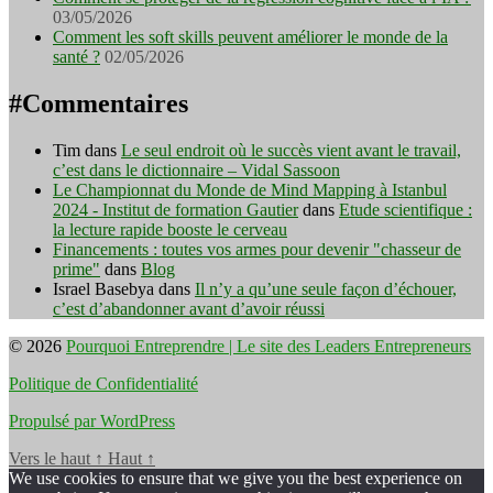
03/05/2026
Comment les soft skills peuvent améliorer le monde de la
santé ?
02/05/2026
#Commentaires
Tim
dans
Le seul endroit où le succès vient avant le travail,
c’est dans le dictionnaire – Vidal Sassoon
Le Championnat du Monde de Mind Mapping à Istanbul
2024 - Institut de formation Gautier
dans
Etude scientifique :
la lecture rapide booste le cerveau
Financements : toutes vos armes pour devenir "chasseur de
prime"
dans
Blog
Israel Basebya
dans
Il n’y a qu’une seule façon d’échouer,
c’est d’abandonner avant d’avoir réussi
© 2026
Pourquoi Entreprendre | Le site des Leaders Entrepreneurs
Politique de Confidentialité
Propulsé par WordPress
Vers le haut
↑
Haut
↑
We use cookies to ensure that we give you the best experience on