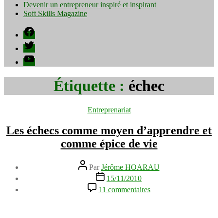
Devenir un entrepreneur inspiré et inspirant
Soft Skills Magazine
Facebook
Twitter
YouTube
Étiquette :
échec
Catégories
Entreprenariat
Les échecs comme moyen d’apprendre et
comme épice de vie
Auteur
Par
Jérôme HOARAU
de
Date
15/11/2010
l’article
de
sur
11 commentaires
l’article
Les
échecs
comme