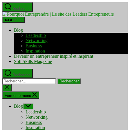
Aller
Recherche
au
Pourquo
contenu
Entrepre
Menu
|
Le
Blog
site
Leadership
des
Networking
Leaders
Business
Entrepre
Inspiration
Devenir un entrepreneur inspiré et inspirant
Soft Skills Magazine
Recherche
Rechercher :
Fermer
la
recherche
Fermer le menu
Blog
Afficher
le
Leadership
sous-
Networking
menu
Business
Inspiration