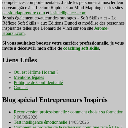
compétences comportementales. J’aide les personnes à muscler leur
cerveau grâce à la Lecture Rapide et au Mind Mapping sur les sites
passiondapprendre.com
et
lesintelligences.com
.
Je suis également co-auteur des ouvrages « Soft Skills » et « Le
Réflexe Soft Skills » aux Editions Dunod et modélise des personnes
inspirantes telles que Léonard de Vinci sur son site
Jerome-
Hoarau.com
.
Si vous souhaitez booster votre carrière professionnelle, je vous
invite à découvrir mon offre de
coaching soft skills
.
Liens Utiles
Qui est Jérôme Hoarau ?
Mentions légales
Politique de Confidentialité
Contact
Blog spécial Entrepreneurs Inspirés
Reconversion professionnelle : comment choisir sa formation
?
06/08/2026
Test intelligence émotionnelle
14/05/2026
Comment se protéger de la régression cognitive face à l’IA ?