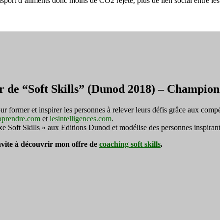
nsport d’aliments donc moins de CO2 rejeté, plus de lien social entre le
La
Ruche
Qui
Dit
Oui
De
Maalbeek
r de “Soft Skills” (Dunod 2018) – Champi
ormer et inspirer les personnes à relever leurs défis grâce aux compé
pprendre.com
et
lesintelligences.com
.
exe Soft Skills » aux Editions Dunod et modélise des personnes inspirant
invite à découvrir mon offre de
coaching soft skills
.