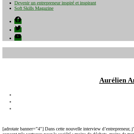
Devenir un entrepreneur inspiré et inspirant
Soft Skills Magazine
Facebook
Twitter
YouTube
Aurélien A
[adrotate banner=”4″] Dans cette nouvelle interview d’entrepreneur, 