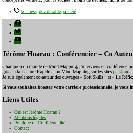
concept très vertueux pour la société : moins de déchets, moins de tra
Étiquettes
business
,
dev durable
,
société
Facebook
Twitter
YouTube
Jérôme Hoarau : Conférencier – Co Auteu
Champion du monde de Mind Mapping, j’interviens en conférence pour f
grâce à la Lecture Rapide et au Mind Mapping sur les sites
passionda
Je suis également co-auteur des ouvrages « Soft Skills » et « Le Réfl
Si vous souhaitez booster votre carrière professionnelle, je vous 
Liens Utiles
Qui est Jérôme Hoarau ?
Mentions légales
Politique de Confidentialité
Contact