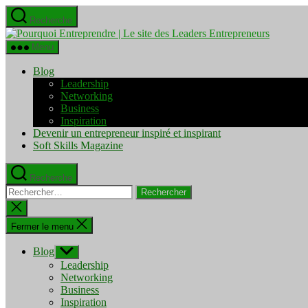
Aller
Recherche
au
Pourquo
contenu
Entrepre
Menu
|
Le
Blog
site
Leadership
des
Networking
Leaders
Business
Entrepre
Inspiration
Devenir un entrepreneur inspiré et inspirant
Soft Skills Magazine
Recherche
Rechercher :
Fermer
la
recherche
Fermer le menu
Blog
Afficher
le
Leadership
sous-
Networking
menu
Business
Inspiration