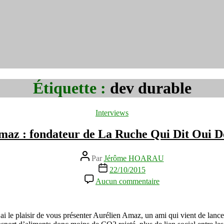
Étiquette :
dev durable
Catégories
Interviews
maz : fondateur de La Ruche Qui Dit Oui 
Auteur
Par
Jérôme HOARAU
de
Date
22/10/2015
l’article
de
sur
Aucun commentaire
l’article
Aurélien
Amaz
:
fondateur
j’ai le plaisir de vous présenter Aurélien Amaz, un ami qui vient de l
de