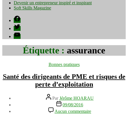
Devenir un entrepreneur inspiré et inspirant
Soft Skills Magazine
Facebook
Twitter
YouTube
Étiquette :
assurance
Catégories
Bonnes pratiques
Santé des dirigeants de PME et risques de
perte d’exploitation
Auteur
Par
Jérôme HOARAU
de
Date
09/08/2016
l’article
de
sur
Aucun commentaire
l’article
Santé
des
dirigeants