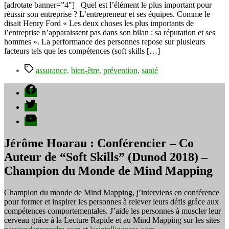
de
[adrotate banner=”4″] Quel est l’élément le plus important pour
PME
réussir son entreprise ? L’entrepreneur et ses équipes. Comme le
et
disait Henry Ford « Les deux choses les plus importants de
risques
l’entreprise n’apparaissent pas dans son bilan : sa réputation et ses
de
hommes ». La performance des personnes repose sur plusieurs
perte
facteurs tels que les compétences (soft skills […]
d’exploitation
Étiquettes
assurance
,
bien-être
,
prévention
,
santé
Facebook
Twitter
YouTube
Jérôme Hoarau : Conférencier – Co
Auteur de “Soft Skills” (Dunod 2018) –
Champion du Monde de Mind Mapping
Champion du monde de Mind Mapping, j’interviens en conférence
pour former et inspirer les personnes à relever leurs défis grâce aux
compétences comportementales. J’aide les personnes à muscler leur
cerveau grâce à la Lecture Rapide et au Mind Mapping sur les sites