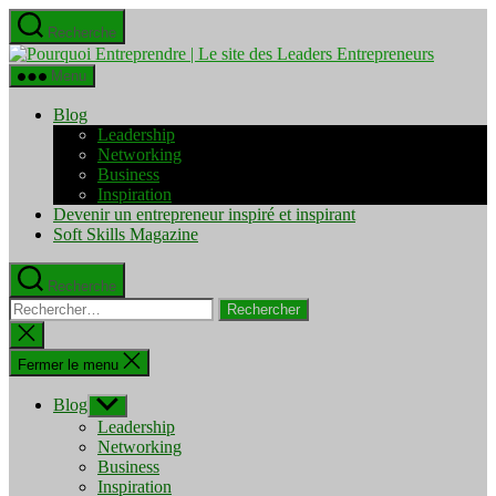
Aller
Recherche
au
Pourquo
contenu
Entrepre
Menu
|
Le
Blog
site
Leadership
des
Networking
Leaders
Business
Entrepre
Inspiration
Devenir un entrepreneur inspiré et inspirant
Soft Skills Magazine
Recherche
Rechercher :
Fermer
la
recherche
Fermer le menu
Blog
Afficher
le
Leadership
sous-
Networking
menu
Business
Inspiration