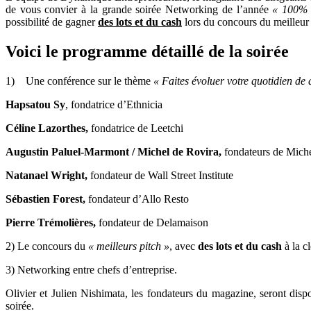
de vous convier à la grande soirée Networking de l’année
« 100% 
possibilité de gagner
des lots et du cash
lors du concours du meilleur 
Voici le programme détaillé de la soirée
1) Une conférence sur le thème
« Faites évoluer votre quotidien de 
Hapsatou Sy
, fondatrice d’Ethnicia
Céline Lazorthes,
fondatrice de Leetchi
Augustin Paluel-Marmont / Michel de Rovira,
fondateurs de Mich
Natanael Wright,
fondateur de Wall Street Institute
Sébastien Forest,
fondateur d’Allo Resto
Pierre Trémolières,
fondateur de Delamaison
2) Le concours du
« meilleurs pitch »
, avec
des lots et du cash
à la cl
3) Networking entre chefs d’entreprise.
Olivier et Julien Nishimata, les fondateurs du magazine, seront disp
soirée.