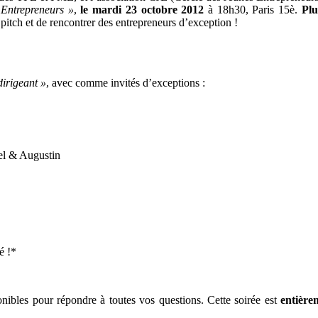
octobre
Entrepreneurs »
,
le mardi 23 octobre 2012
à 18h30, Paris 15è.
Plu
2012
pitch et de rencontrer des entrepreneurs d’exception !
dirigeant »
, avec comme invités d’exceptions :
el & Augustin
é !*
onibles pour répondre à toutes vos questions. Cette soirée est
entière