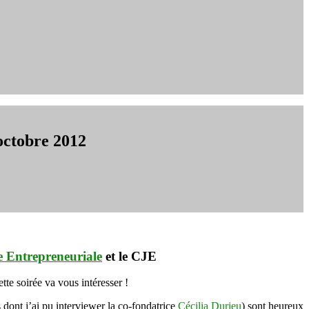
octobre 2012
 Entrepreneuriale
et le CJE
tte soirée va vous intéresser !
dont j’ai pu interviewer la co-fondatrice
Cécilia Durieu
) sont heureux