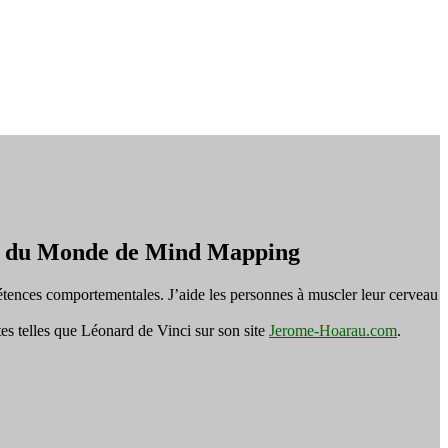
on du Monde de Mind Mapping
tences comportementales. J’aide les personnes à muscler leur cerveau
es telles que Léonard de Vinci sur son site
Jerome-Hoarau.com
.