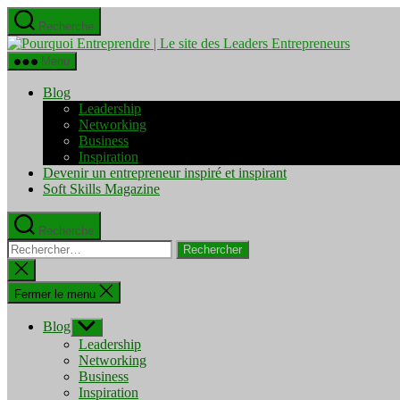
Aller
Recherche
au
Pourquo
contenu
Entrepre
Menu
|
Le
Blog
site
Leadership
des
Networking
Leaders
Business
Entrepre
Inspiration
Devenir un entrepreneur inspiré et inspirant
Soft Skills Magazine
Recherche
Rechercher :
Fermer
la
recherche
Fermer le menu
Blog
Afficher
le
Leadership
sous-
Networking
menu
Business
Inspiration