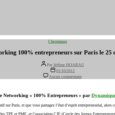
Catégories
Chroniques
orking 100% entrepreneurs sur Paris le 25 
Auteur
Par
Jérôme HOARAU
de
Date
01/10/2012
l’article
de
sur
Aucun commentaire
l’article
Soirée
networking
100%
entrepreneurs
irée Networking « 100% Entrepreneurs » par
Dynamique
sur
Paris
f sur Paris, et que vous partagez l’état d’esprit entrepreneurial, alors ce
le
25
es TPE et PME, et l’association CJE (Cercle des Jeunes Entrepreneurs 