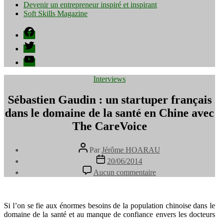
Devenir un entrepreneur inspiré et inspirant
Soft Skills Magazine
Facebook
Twitter
YouTube
Catégories
Interviews
Sébastien Gaudin : un startuper français
dans le domaine de la santé en Chine avec
The CareVoice
Auteur
Par
Jérôme HOARAU
de
Date
20/06/2014
l’article
de
sur
Aucun commentaire
l’article
Sébastien
Gaudin
:
un
Si l’on se fie aux énormes besoins de la population chinoise dans le
startuper
domaine de la santé et au manque de confiance envers les docteurs