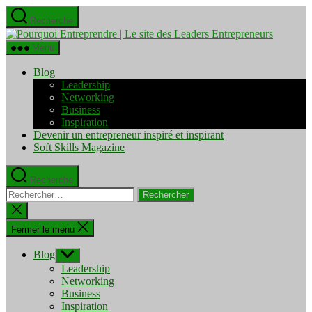
Aller
Recherche
au
Pourquo
contenu
Entrepre
Menu
|
Le
Blog
site
Leadership
des
Networking
Leaders
Business
Entrepre
Inspiration
Devenir un entrepreneur inspiré et inspirant
Soft Skills Magazine
Recherche
Rechercher :
Fermer
la
recherche
Fermer le menu
Blog
Afficher
le
Leadership
sous-
Networking
menu
Business
Inspiration