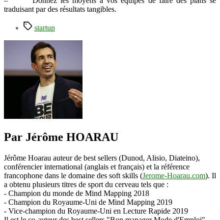
– Donnez les moyens à vos équipes de faire des plans se
traduisant par des résultats tangibles.
Étiquettes
startup
Par Jérôme HOARAU
Jérôme Hoarau auteur de best sellers (Dunod, Alisio, Diateino),
conférencier international (anglais et français) et la référence
francophone dans le domaine des soft skills (
Jerome-Hoarau.com
). Il
a obtenu plusieurs titres de sport du cerveau tels que :
- Champion du monde de Mind Mapping 2018
- Champion du Royaume-Uni de Mind Mapping 2019
- Vice-champion du Royaume-Uni en Lecture Rapide 2019
Il est le co-auteur des best sellers "Bon manager Mode d'Emploi"