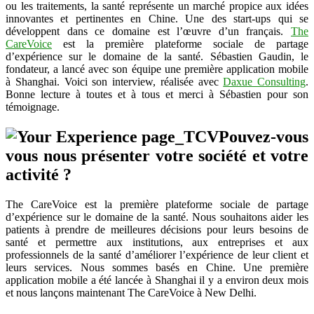
français
ou les traitements, la santé représente un marché propice aux idées
dans
innovantes et pertinentes en Chine. Une des start-ups qui se
le
développent dans ce domaine est l’œuvre d’un français.
The
domaine
CareVoice
est la première plateforme sociale de partage
de
d’expérience sur le domaine de la santé. Sébastien Gaudin, le
la
fondateur, a lancé avec son équipe une première application mobile
santé
à Shanghai. Voici son interview, réalisée avec
Daxue Consulting
.
en
Bonne lecture à toutes et à tous et merci à Sébastien pour son
Chine
témoignage.
avec
The
Pouvez-vous
CareVoice
vous nous présenter votre société et votre
activité ?
The CareVoice est la première plateforme sociale de partage
d’expérience sur le domaine de la santé. Nous souhaitons aider les
patients à prendre de meilleures décisions pour leurs besoins de
santé et permettre aux institutions, aux entreprises et aux
professionnels de la santé d’améliorer l’expérience de leur client et
leurs services. Nous sommes basés en Chine. Une première
application mobile a été lancée à Shanghai il y a environ deux mois
et nous lançons maintenant The CareVoice à New Delhi.