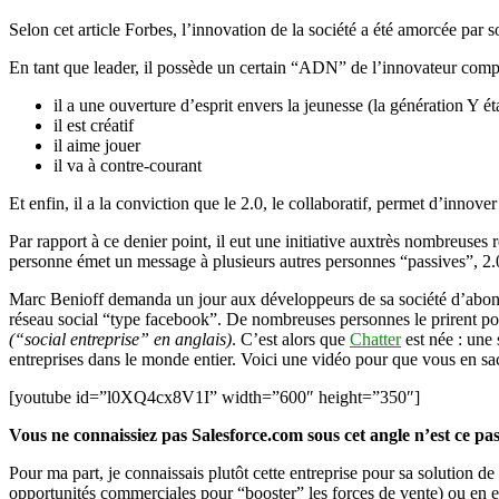
Selon cet article Forbes, l’innovation de la société a été amorcée par 
En tant que leader, il possède un certain “ADN” de l’innovateur compre
il a une ouverture d’esprit envers la jeunesse (la génération Y é
il est créatif
il aime jouer
il va à contre-courant
Et enfin, il a la conviction que le 2.0, le collaboratif, permet d’innover 
Par rapport à ce denier point, il eut une initiative auxtrès nombreuses 
personne émet un message à plusieurs autres personnes “passives”, 2.0
Marc Benioff demanda un jour aux développeurs de sa société d’abonne
réseau social “type facebook”. De nombreuses personnes le prirent pour 
(“social entreprise” en anglais)
. C’est alors que
Chatter
est née : une 
entreprises dans le monde entier. Voici une vidéo pour que vous en sa
[youtube id=”l0XQ4cx8V1I” width=”600″ height=”350″]
Vous ne connaissiez pas Salesforce.com sous cet angle n’est ce pas
Pour ma part, je connaissais plutôt cette entreprise pour sa solution de
opportunités commerciales pour “booster” les forces de vente) ou en 