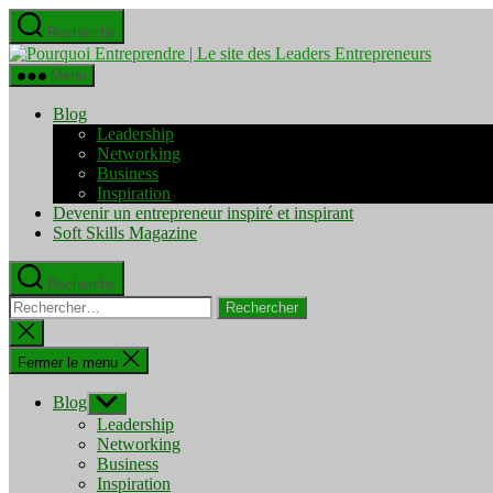
Aller
Recherche
au
Pourquo
contenu
Entrepre
Menu
|
Le
Blog
site
Leadership
des
Networking
Leaders
Business
Entrepre
Inspiration
Devenir un entrepreneur inspiré et inspirant
Soft Skills Magazine
Recherche
Rechercher :
Fermer
la
recherche
Fermer le menu
Blog
Afficher
le
Leadership
sous-
Networking
menu
Business
Inspiration