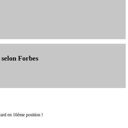
 selon Forbes
ard en 16ème position !