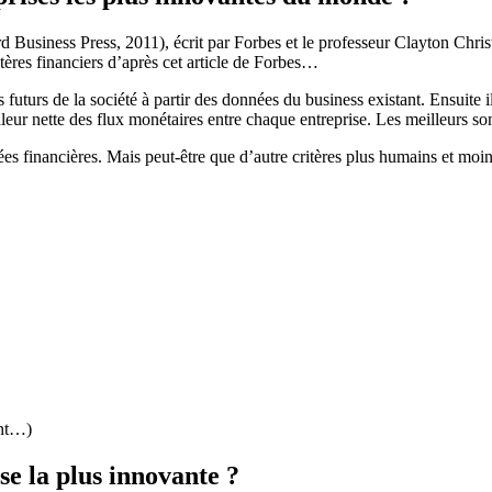
selon
Forbes
 Business Press, 2011), écrit par Forbes et le professeur Clayton Chris
ères financiers d’après cet article de Forbes…
futurs de la société à partir des données du business existant. Ensuite il
aleur nette des flux monétaires entre chaque entreprise. Les meilleurs so
es financières. Mais peut-être que d’autre critères plus humains et moi
ent…)
se la plus innovante ?