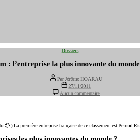
Catégories
Dossiers
om : l’entreprise la plus innovante du monde
Auteur
Par
Jérôme HOARAU
de
Date
27/11/2011
l’article
de
sur
Aucun commentaire
l’article
Salesforce.com
:
l’entreprise
la
plus
innovante
 ) La première entreprise française de ce classement est Pernod Ric
du
monde
prises les plus innovantes du monde ?