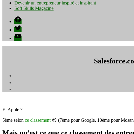
Devenir un entrepreneur inspiré et inspirant
Soft Skills Magazine
Facebook
Twitter
YouTube
Salesforce.c
Et Apple ?
5ème selon
ce classement
😉 (7ème pour Google, 10ème pour Mosanto 
Mais qu’est ce que ce classement des entre