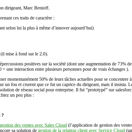
son dirigeant, Marc Benioff.
nant ces traits de caractère :
tant selon lui la plus à même d’innover aujourd’hui)
(il mise à fond sur le 2.0).
répercussions positives sur la société (dont une augmentation de 73% de s
 = une interaction entre plusieurs personnes pour de vrais échanges ).
r momentanément 50% de leurs tâches actuelles pour se concentrer à tr
un fou et crurent que ce fut un caprice du dirigeant, mais il insista. Le 
solution de réseau social pour entreprise. Il fut “prototypé” sur salesf
chiez un peu plus :
 ?
gestion des ventes avec Sales Cloud
(l’application de gestion des vente
encore sa solution de
gestion de la relation client avec Service Cloud
(un