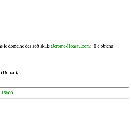
s le domaine des soft skills (
Jerome-Hoarau.com
). Il a obtenu
s (Dunod).
à 16h00