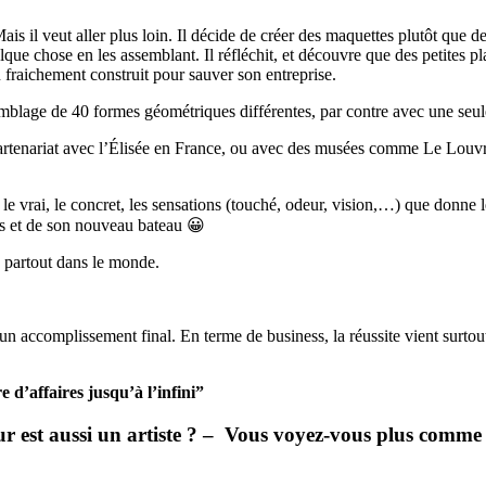
ais il veut aller plus loin. Il décide de créer des maquettes plutôt que 
lque chose en les assemblant. Il réfléchit, et découvre que des petites pl
u fraichement construit pour sauver son entreprise.
emblage de 40 formes géométriques différentes, par contre avec une s
n partenariat avec l’Élisée en France, ou avec des musées comme Le Lou
fère le vrai, le concret, les sensations (touché, odeur, vision,…) que don
ns et de son nouveau bateau 😀
a partout dans le monde.
t un accomplissement final. En terme de business, la réussite vient surtou
e d’affaires jusqu’à l’infini”
eur est aussi un artiste ? – Vous voyez-vous plus comme