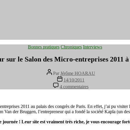
Catégories
Bonnes pratiques
Chroniques
Interviews
r sur le Salon des Micro-entreprises 2011 à
Auteur
Par
Jérôme HOARAU
de
Date
14/10/2011
l’article
de
sur
4 commentaires
l’article
Retour
sur
le
Salon
entreprises 2011 au palais des congrès de Paris. En effet, j’ai pu visite
des
m Van der Bruggen, l’entrepreneur qui a fondé la société Kapla (un des p
Micro-
entreprises
 journée ! Leur site est vraiment très riche, je vous encourage fort
2011