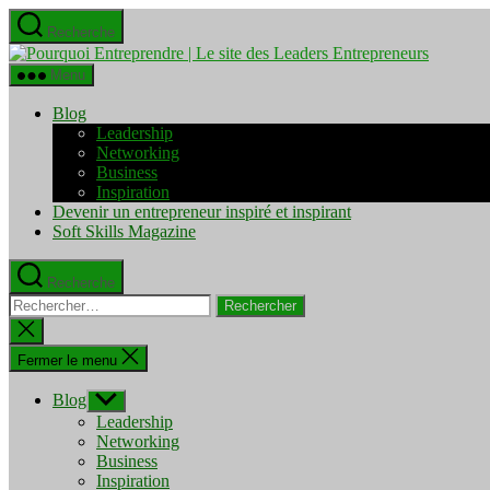
Aller
Recherche
au
Pourquo
contenu
Entrepre
Menu
|
Le
Blog
site
Leadership
des
Networking
Leaders
Business
Entrepre
Inspiration
Devenir un entrepreneur inspiré et inspirant
Soft Skills Magazine
Recherche
Rechercher :
Fermer
la
recherche
Fermer le menu
Blog
Afficher
le
Leadership
sous-
Networking
menu
Business
Inspiration